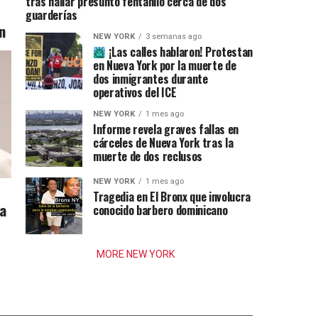
tras hallar presunto fentanilo cerca de dos
guarderías
n
NEW YORK
3 semanas ago
¡Las calles hablaron! Protestan
en Nueva York por la muerte de
dos inmigrantes durante
operativos del ICE
NEW YORK
1 mes ago
Informe revela graves fallas en
cárceles de Nueva York tras la
muerte de dos reclusos
NEW YORK
1 mes ago
Tragedia en El Bronx que involucra
ia
conocido barbero dominicano
MORE NEW YORK