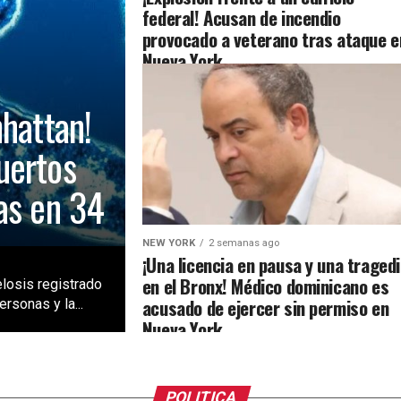
federal! Acusan de incendio
provocado a veterano tras ataque e
Nueva York
nhattan!
uertos
as en 34
NEW YORK
2 semanas ago
¡Una licencia en pausa y una traged
en el Bronx! Médico dominicano es
losis registrado
acusado de ejercer sin permiso en
rsonas y la...
Nueva York
POLITICA