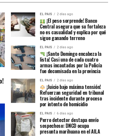
EL PAIS
2 días ago
¡El peso sorprende! Banco
Central asegura que su fortaleza
no es casualidad y explica por qué
sigue ganando terreno
EL PAIS
2 días ago
¡Santo Domingo encabeza la
lista! Casi una de cada cuatro
armas incautadas por la Policía
fue decomisada en la provincia
o!
EL PAIS
2 días ago
¡Juicio bajo máxima tensión!
Refuerzan seguridad en tribunal
tras incidente durante proceso
por intento de homicidio
EL PAIS
6 días ago
Perro detector destapa envío
sospechoso: DNCD ocupa
presunta marihuana en el AILA