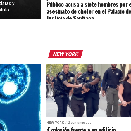
Público acusa a siete hombres por e
tistas y
asesinato de chofer en el Palacio d
rito...
Justicia de Santiago
NEW YORK
NEW YORK
2 semanas ago
¡Explosión frente a un edificio