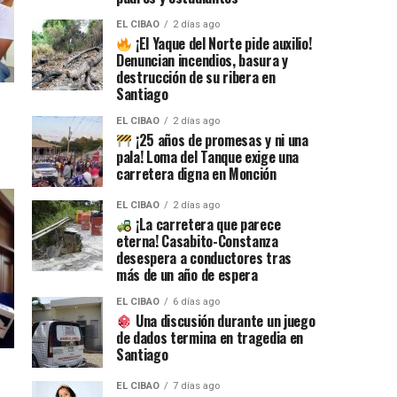
EL CIBAO
2 días ago
¡El Yaque del Norte pide auxilio!
Denuncian incendios, basura y
destrucción de su ribera en
Santiago
EL CIBAO
2 días ago
¡25 años de promesas y ni una
pala! Loma del Tanque exige una
carretera digna en Monción
EL CIBAO
2 días ago
¡La carretera que parece
eterna! Casabito-Constanza
desespera a conductores tras
más de un año de espera
EL CIBAO
6 días ago
Una discusión durante un juego
de dados termina en tragedia en
Santiago
EL CIBAO
7 días ago