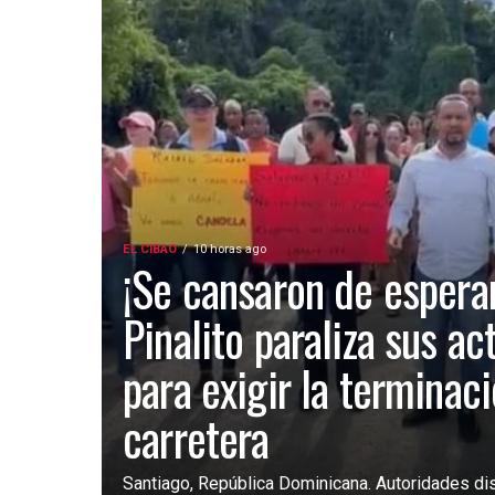
EL CIBAO
10 horas ago
¡Se cansaron de esperar
Pinalito paraliza sus ac
para exigir la terminac
carretera
Santiago, República Dominicana. Autoridades dist