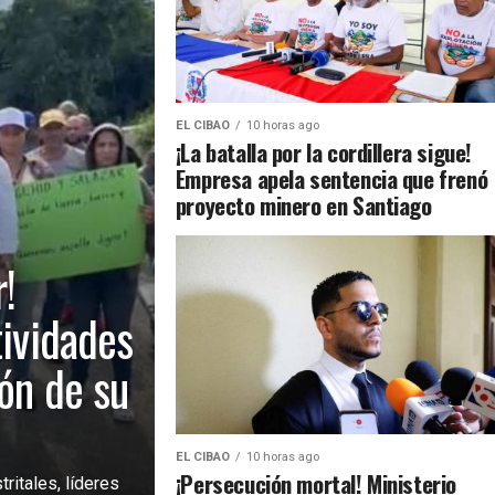
EL CIBAO
10 horas ago
¡La batalla por la cordillera sigue!
Empresa apela sentencia que frenó
proyecto minero en Santiago
!
tividades
ión de su
EL CIBAO
10 horas ago
¡Persecución mortal! Ministerio
ritales, líderes