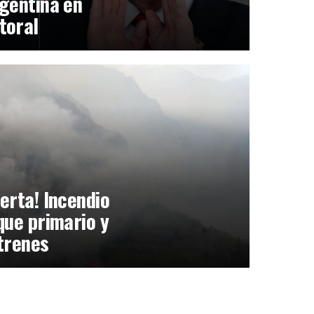
gentina en
toral
erta! Incendio
que primario y
trenes