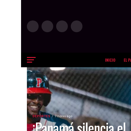
INICIO
EL P
DEPORTES
7 horas ago
¡Panamá silencia el