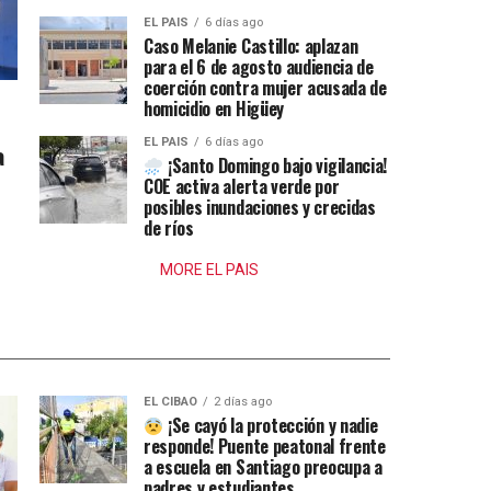
EL PAIS
6 días ago
Caso Melanie Castillo: aplazan
para el 6 de agosto audiencia de
coerción contra mujer acusada de
homicidio en Higüey
EL PAIS
6 días ago
a
¡Santo Domingo bajo vigilancia!
COE activa alerta verde por
posibles inundaciones y crecidas
de ríos
MORE EL PAIS
EL CIBAO
2 días ago
¡Se cayó la protección y nadie
responde! Puente peatonal frente
a escuela en Santiago preocupa a
padres y estudiantes