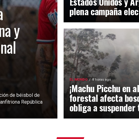
Estados Unidos y Ar
a
plena campaña elec
na y
inal
EL MUNDO
8 horas ago
¡Machu Picchu en al
forestal afecta bos
ción de béisbol de
anfitriona República
obliga a suspender 