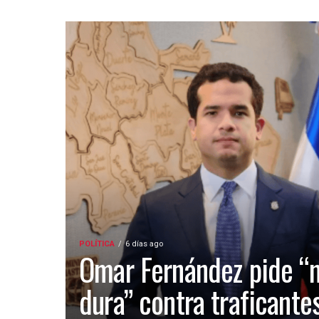
POLÍTICA
6 días ago
Omar Fernández pide “
dura” contra traficante