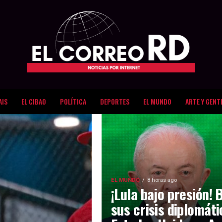
AIS
EL CIBAO
POLÍTICA
DEPORTES
EL MUNDO
ARTE Y GENT
EL MUNDO
8 horas ago
¡Lula bajo presión! 
sus crisis diplomát