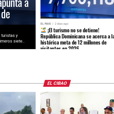
apunta a
 de
EL PAIS
2 días ago
¡El turismo no se detiene!
República Dominicana se acerca a l
 turistas y
histórica meta de 12 millones de
meros siete...
visitantes en 2026
EL CIBAO