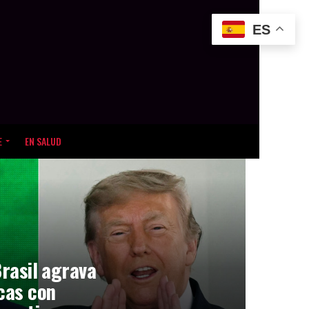
ES
E
EN SALUD
Brasil agrava
icas con