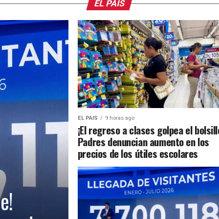
EL PAIS
EL PAIS
9 horas ago
¡El regreso a clases golpea el bolsill
Padres denuncian aumento en los
precios de los útiles escolares
e!