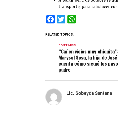
A partir del 1 de octubre se uti
transporte, para satisfacer cu
Facebook
Twitter
WhatsApp
RELATED TOPICS:
DON'T MISS
“Caí en vicios muy chiquita”:
Marysol Sosa, la hija de José
cuenta cómo siguió los paso
padre
Lic. Sobeyda Santana