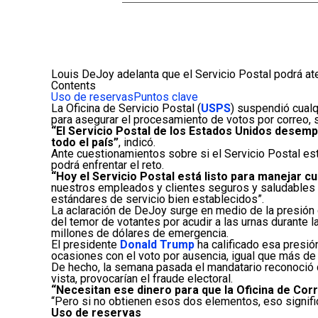
Louis DeJoy adelanta que el Servicio Postal podrá ate
Contents
Uso de reservas
Puntos clave
La Oficina de Servicio Postal (
USPS
) suspendió cualq
para asegurar el procesamiento de votos por correo, s
“El Servicio Postal de los Estados Unidos desemp
todo el país”
, indicó.
Ante cuestionamientos sobre si el Servicio Postal está
podrá enfrentar el reto.
“Hoy el Servicio Postal está listo para manejar c
nuestros empleados y clientes seguros y saludables 
estándares de servicio bien establecidos”.
La aclaración de DeJoy surge en medio de la presión
del temor de votantes por acudir a las urnas durante l
millones de dólares de emergencia.
El presidente
Donald Trump
ha calificado esa presi
ocasiones con el voto por ausencia, igual que más de
De hecho, la semana pasada el mandatario reconoció q
vista, provocarían el fraude electoral.
“Necesitan ese dinero para que la Oficina de Corr
“Pero si no obtienen esos dos elementos, eso signific
Uso de reservas