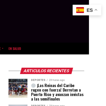
ES
E
EN SALUD
ARTICULOS RECIENTES
DEPORTES
23 horas ago
¡Las Reinas del Caribe
rugen con fuerza! Derrotan a
Puerto Rico y avanzan invictas
a las semifinales
DEPORTES
23 horas ago