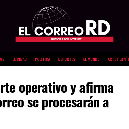
AIS
EL CIBAO
POLÍTICA
DEPORTES
EL MUNDO
ARTE Y GENT
rte operativo y afirma
orreo se procesarán a