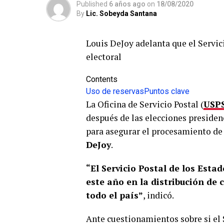
Published
6 años ago
on
18/08/2020
By
Lic. Sobeyda Santana
Louis DeJoy adelanta que el Servic
electoral
Contents
Uso de reservas
Puntos clave
La Oficina de Servicio Postal (
USP
después de las elecciones presiden
para asegurar el procesamiento de 
DeJoy
.
“El Servicio Postal de los Es
este año en la distribución de 
todo el país”
, indicó.
Ante cuestionamientos sobre si el S