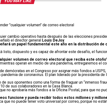
YOU MAY LIKE
nder "cualquier volumen" de correo electoral
uier cambio operativo hasta después de las elecciones presiden
eñaló el director general
Louis DeJoy
.
eñará un papel fundamental este año en la distribución de 
 listo, dispuesto y es capaz de afrontar este desafío, el funcio
ualquier volumen de correo electoral que reciba este otoño
mientras operan en medio de una pandemia, entregaremos el corr
 de demócratas en el Congreso por asignar más fondos a USPS, 
a pandemia de coronavirus. El plan liderado por la presidenta de
ón de sus oponentes como una forma de fraguar un “inmenso frau
 10 de sus colaboradores en la Casa Blanca.
ue no aprobaría más fondos a la Oficina Postal, para que no pu
eos funcione y pueda recibir todos estos millones y millon
a que no puede tener voto universal por correo, porque no están