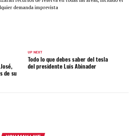
lizarán recursos de reserva en todas las áreas, incluido el
alquier demanda imprevista
UP NEXT
Todo lo que debes saber del tesla
 José,
del presidente Luis Abinader
s de su