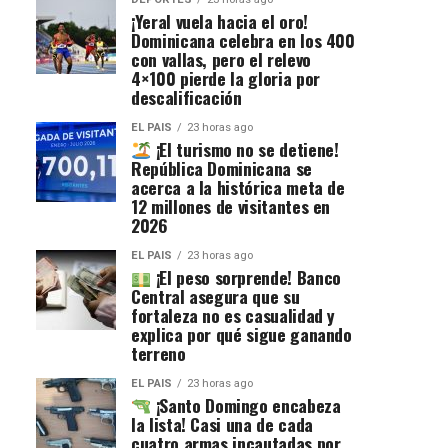
¡Yeral vuela hacia el oro!
Dominicana celebra en los 400
con vallas, pero el relevo
4×100 pierde la gloria por
descalificación
EL PAIS
23 horas ago
¡El turismo no se detiene!
República Dominicana se
acerca a la histórica meta de
12 millones de visitantes en
2026
EL PAIS
23 horas ago
¡El peso sorprende! Banco
Central asegura que su
fortaleza no es casualidad y
explica por qué sigue ganando
terreno
EL PAIS
23 horas ago
¡Santo Domingo encabeza
la lista! Casi una de cada
cuatro armas incautadas por