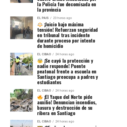
la Policía fue decomisada en
la provincia
EL PAIS
23 horas ago
¡Juicio bajo máxima
tensión! Refuerzan seguridad
en tribunal tras incidente
durante proceso por intento
de homicidio
EL CIBAO
24 horas ago
¡Se cayó la protección y
nadie responde! Puente
peatonal frente a escuela en
Santiago preocupa a padres y
estudiantes
EL CIBAO
24 horas ago
¡El Yaque del Norte pide
auxilio! Denuncian incendios,
basura y destrucción de su
ribera en Santiago
EL CIBAO
24 horas ago