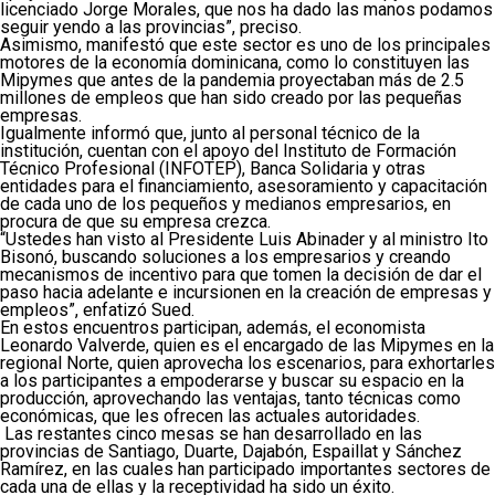
licenciado Jorge Morales, que nos ha dado las manos podamos
seguir yendo a las provincias”, preciso.
Asimismo, manifestó que este sector es uno de los principales
motores de la economía dominicana, como lo constituyen las
Mipymes que antes de la pandemia proyectaban más de 2.5
millones de empleos que han sido creado por las pequeñas
empresas.
Igualmente informó que, junto al personal técnico de la
institución, cuentan con el apoyo del Instituto de Formación
Técnico Profesional (INFOTEP), Banca Solidaria y otras
entidades para el financiamiento, asesoramiento y capacitación
de cada uno de los pequeños y medianos empresarios, en
procura de que su empresa crezca.
“Ustedes han visto al Presidente Luis Abinader y al ministro Ito
Bisonó, buscando soluciones a los empresarios y creando
mecanismos de incentivo para que tomen la decisión de dar el
paso hacia adelante e incursionen en la creación de empresas y
empleos”, enfatizó Sued.
En estos encuentros participan, además, el economista
Leonardo Valverde, quien es el encargado de las Mipymes en la
regional Norte, quien aprovecha los escenarios, para exhortarles
a los participantes a empoderarse y buscar su espacio en la
producción, aprovechando las ventajas, tanto técnicas como
económicas, que les ofrecen las actuales autoridades.
Las restantes cinco mesas se han desarrollado en las
provincias de Santiago, Duarte, Dajabón, Espaillat y Sánchez
Ramírez, en las cuales han participado importantes sectores de
cada una de ellas y la receptividad ha sido un éxito.