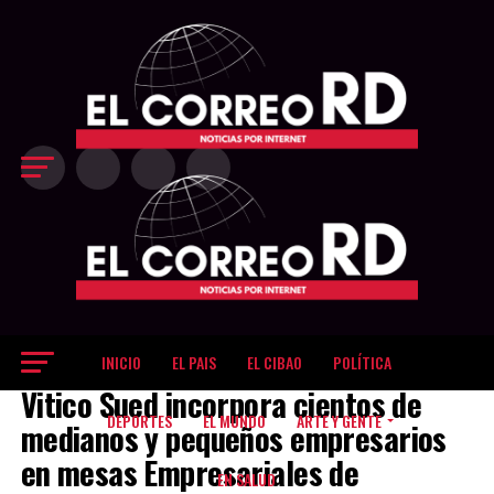
Exit mobile version
INICIO
EL PAIS
EL CIBAO
POLÍTICA
EL CIBAO
Vitico Sued incorpora cientos de
DEPORTES
EL MUNDO
ARTE Y GENTE
medianos y pequeños empresarios
en mesas Empresariales de
EN SALUD