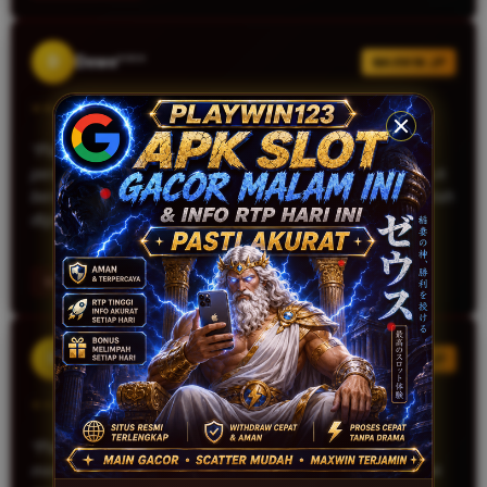
e
t
R
Rian****
MAXWIN JP
a
i
⭐⭐⭐⭐⭐
l
s
"Sejak menggunakan Playwin123, semuanya terasa jauh
lebih praktis. Proses akses sangat cepat, tampilannya
nyaman dipakai, dan pelayanannya benar-benar responsif.
Saya merasa lebih percaya menggunakan platform ini setiap
hari."
🎯 Playwin123
D
Dewe****
MAXWIN JP
⭐⭐⭐⭐⭐
"Platform ini sangat mudah dipahami bahkan untuk
pengguna baru. Saya tidak membutuhkan waktu lama untuk