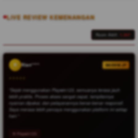
dan paling
the best di
LIVE REVIEW KEMENANGAN
tahun 2026
dengan
bocoran
Room Aktif:
1.525
permainan
yang tepat
dan jitu.
V
M
Mega****
MAXWIN JP
i
e
⭐⭐⭐⭐⭐
w
"Saya senang menggunakan Playwin123 karena
l
pelayanannya profesional. Proses akses cepat, sistem stabil,
i
dan pengalaman keseluruhannya terasa sangat memuaskan
c
dibandingkan platform lain yang pernah saya gunakan."
e
n
s
🎯 Situs Game
e
d