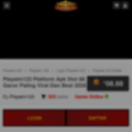
Playwin123
Playwin 123
Login Playwin123
Playwin123 Daftar
Playwin123 Platform Apk Slot 88
08.88
$
Gacor Paling Viral Dan Best 2026
By
Playwin123
303
sales
Game Online
LOGIN
DAFTAR