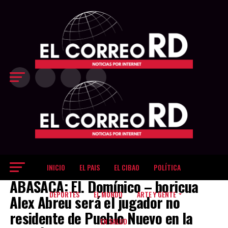
Exit mobile version
INICIO
EL PAIS
EL CIBAO
POLÍTICA
DEPORTES
ABASACA: El. Domínico – boricua
DEPORTES
EL MUNDO
ARTE Y GENTE
Alex Abreu será el jugador no
residente de Pueblo Nuevo en la
EN SALUD