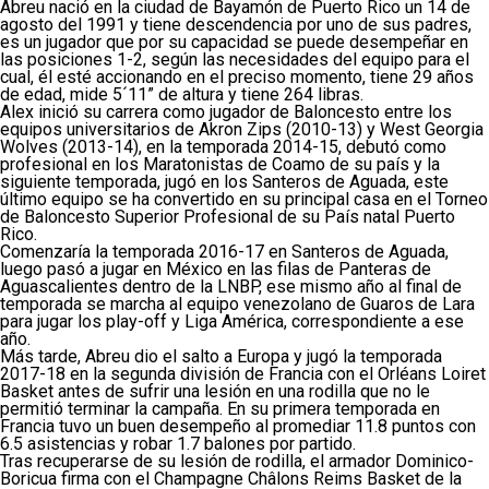
Abreu nació en la ciudad de Bayamón de Puerto Rico un 14 de
agosto del 1991 y tiene descendencia por uno de sus padres,
es un jugador que por su capacidad se puede desempeñar en
las posiciones 1-2, según las necesidades del equipo para el
cual, él esté accionando en el preciso momento, tiene 29 años
de edad, mide 5´11” de altura y tiene 264 libras.
Alex inició su carrera como jugador de Baloncesto entre los
equipos universitarios de Akron Zips (2010-13) y West Georgia
Wolves (2013-14), en la temporada 2014-15, debutó como
profesional en los Maratonistas de Coamo de su país y la
siguiente temporada, jugó en los Santeros de Aguada, este
último equipo se ha convertido en su principal casa en el Torneo
de Baloncesto Superior Profesional de su País natal Puerto
Rico.
Comenzaría la temporada 2016-17 en Santeros de Aguada,
luego pasó a jugar en México en las filas de Panteras de
Aguascalientes dentro de la LNBP, ese mismo año al final de
temporada se marcha al equipo venezolano de Guaros de Lara
para jugar los play-off y Liga América, correspondiente a ese
año.
Más tarde, Abreu dio el salto a Europa y jugó la temporada
2017-18 en la segunda división de Francia con el Orléans Loiret
Basket antes de sufrir una lesión en una rodilla que no le
permitió terminar la campaña. En su primera temporada en
Francia tuvo un buen desempeño al promediar 11.8 puntos con
6.5 asistencias y robar 1.7 balones por partido.
Tras recuperarse de su lesión de rodilla, el armador Dominico-
Boricua firma con el Champagne Châlons Reims Basket de la