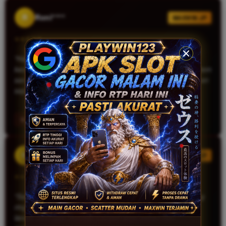
e
t
K
Kadek****
MAXWIN JP
a
i
⭐⭐⭐⭐⭐
l
s
"Salah satu kelebihan Playwin123 adalah tampilannya yang
ringan dan nyaman di smartphone. Semua fitur berjalan
lancar sehingga aktivitas menjadi lebih efisien dan
menyenangkan."
🎯 Playwin123 Daftar
R
Roni****
MAXWIN JP
⭐⭐⭐⭐⭐
"Hal yang paling saya sukai dari Playwin123 adalah
kecepatannya. Semua proses berjalan lancar, respons sistem
sangat baik, dan pelayanannya selalu siap membantu kapan