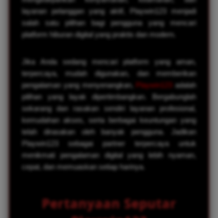
layanan pelanggan yang aktif, Playwin123 menjadi
salah satu pilihan bagi pengguna yang mencari
platform hiburan digital yang praktis dan modern.
Jika Anda sedang mencari platform yang aman,
terpercaya, mudah digunakan, dan memberikan
pengalaman yang menyenangkan,
Playwin123
adalah
pilihan yang layak dipertimbangkan. Bergabunglah
sekarang dan rasakan sendiri layanan profesional,
kemudahan akses, serta berbagai keuntungan yang
telah dirasakan oleh banyak pengguna. Jadikan
Playwin123 sebagai partner terpercaya untuk
menikmati pengalaman digital yang lebih nyaman,
cepat, dan memuaskan setiap harinya.
Pertanyaan Seputar
Playwin123