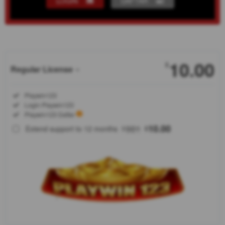
LOGIN
DAFTAR
Show More
10.00
$
Regular License
Regular
Included:
Playwin123
License
Included:
Login Playwin123
SELECTED
Included:
Playwin123 Daftar
88
$
981
10.00
Extend support to 12 months
$
$
Playwin123
adalah
sebuah
platform
yang
menyediakan
apk slot 88
gacor yang
paling viral