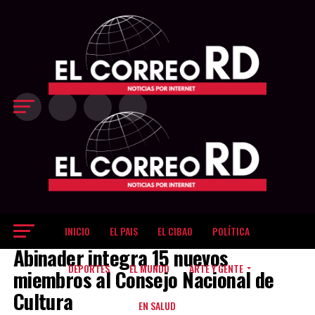
Exit mobile version
INICIO
EL PAIS
EL CIBAO
POLÍTICA
EL PAIS
Abinader integra 15 nuevos
DEPORTES
EL MUNDO
ARTE Y GENTE
miembros al Consejo Nacional de
Cultura
EN SALUD