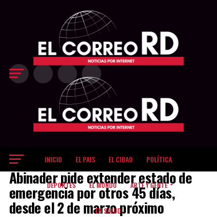
Exit mobile version
INICIO
EL PAIS
EL CIBAO
POLÍTICA
EL PAIS
Abinader pide extender estado de
DEPORTES
EL MUNDO
ARTE Y GENTE
emergencia por otros 45 días,
desde el 2 de marzo próximo
EN SALUD