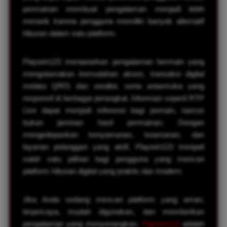
menarik karena pengguna memiliki banyak alternatif
hiburan dalam satu platform.
Playwin123 menawarkan pengalaman bermain yang
mengutamakan kemudahan akses, transaksi digital
melalui QRIS dan ewallet, serta antarmuka yang
responsif di berbagai perangkat. Informasi seperti RTP
Live dapat menjadi referensi bagi pemain, namun
bukan jaminan hasil permainan. Dengan
mengedepankan kenyamanan, keamanan, dan
layanan pelanggan yang aktif, Playwin123 menjadi
salah satu pilihan bagi pengguna yang mencari
platform hiburan digital yang praktis dan modern.
Jika Anda sedang mencari platform yang aman,
terpercaya, mudah digunakan, dan memberikan
pengalaman yang menyenangkan,
Playwin123
adalah
pilihan yang layak dipertimbangkan. Bergabunglah