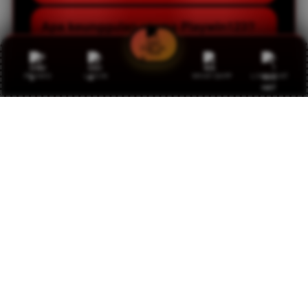
Ya, Playwin123 menerapkan sistem
Apa keunggulan utama Playwin123?
pengguna memperoleh pengalaman
keamanan yang diperbarui secara berkala
digital yang nyaman serta berkualitas
sehingga aktivitas pengguna tetap
Keunggulannya meliputi akses cepat,
DAFTA
Apakah Playwin123 mudah diakses?
setiap saat.
terlindungi dan dapat dilakukan dengan
R
tampilan responsif, sistem stabil, layanan
lebih nyaman.
PROMO
LOGIN
WHATSAPP
LIVE CHAT
ramah, serta pengalaman penggunaan
Tentu. Platform dirancang agar dapat
Bagaimana kualitas layanan
yang sederhana namun tetap berkualitas.
digunakan dengan mudah melalui
Playwin123?
perangkat desktop maupun smartphone
tanpa mengurangi kenyamanan
Tim layanan siap membantu dengan
pengguna.
respons yang cepat sehingga setiap
pertanyaan atau kendala dapat ditangani
secara profesional dan efisien.