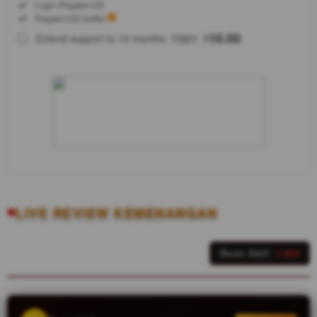
Included:
Login Playwin123
SELECTED
Included:
Playwin123 Daftar
88
$
981
10.00
Extend support to 12 months
$
$
Playwin123
adalah
sebuah
platform
yang
menyediakan
apk slot 88
gacor yang
paling viral
dan paling
the best di
LIVE REVIEW KEMENANGAN
tahun 2026
dengan
bocoran
Room Aktif:
1.556
permainan
yang tepat
dan jitu.
K
Kadek****