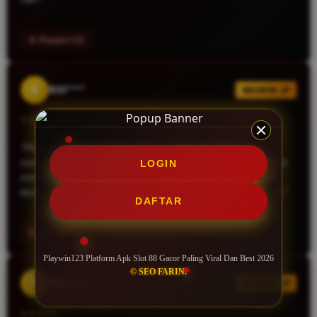
🎯 Mobile Game
R
Rian****
MAXWIN JP
⭐⭐⭐⭐⭐
"Sejak menggunakan Playwin123, semuanya terasa jauh
lebih praktis. Proses akses sangat cepat, tampilannya
nyaman dipakai, dan pelayanannya benar-benar responsif.
LOGIN
Saya merasa lebih percaya menggunakan platform ini setiap
hari."
DAFTAR
🎯 Playwin123
Playwin123 Platform Apk Slot 88 Gacor Paling Viral Dan Best 2026
© SEO FARIN.
S
Siti****
MAXWIN JP
⭐⭐⭐⭐⭐