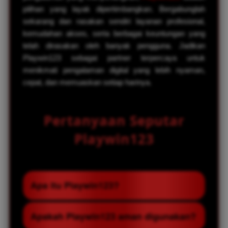
sekarang dan rasakan sendiri layanan profesional,
kemudahan akses, serta berbagai keuntungan yang
telah dirasakan oleh banyak pengguna. Jadikan
Playwin123 sebagai partner terpercaya untuk
menikmati pengalaman digital yang lebih nyaman,
cepat, dan memuaskan setiap harinya.
Pertanyaan Seputar
Playwin123
Apa itu Playwin123?
Playwin123 adalah platform yang
Apakah Playwin123 aman digunakan?
mengutamakan keamanan, kemudahan
akses, dan layanan profesional agar