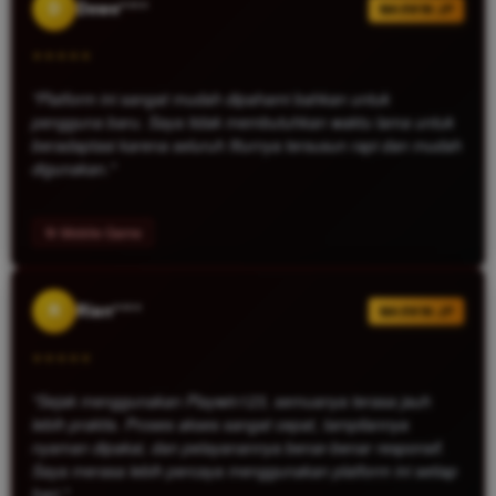
V
i
e
w
l
i
c
e
n
s
e
d
e
t
D
Dewe****
MAXWIN JP
a
i
⭐⭐⭐⭐⭐
l
s
"Platform ini sangat mudah dipahami bahkan untuk
pengguna baru. Saya tidak membutuhkan waktu lama untuk
beradaptasi karena seluruh fiturnya tersusun rapi dan mudah
digunakan."