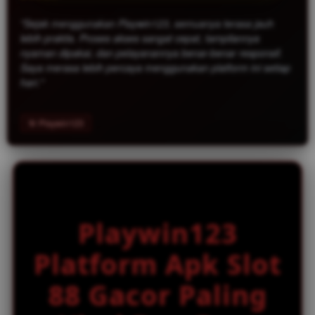
"Playwin123 memberikan pengalaman yang sangat
memuaskan. Sistemnya stabil, mudah digunakan, dan tidak
membingungkan. Saya juga merasa lebih tenang karena
keamanan platform benar-benar diperhatikan dengan baik."
🎯 Playwin 123
Playwin123
Platform Apk Slot
88 Gacor Paling
Viral Dan Best