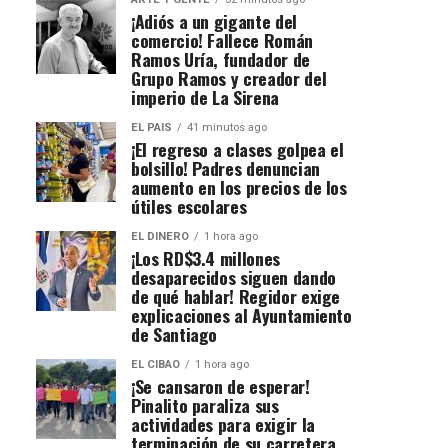
¡Adiós a un gigante del
comercio! Fallece Román
Ramos Uría, fundador de
Grupo Ramos y creador del
imperio de La Sirena
EL PAIS
41 minutos ago
¡El regreso a clases golpea el
bolsillo! Padres denuncian
aumento en los precios de los
útiles escolares
EL DINERO
1 hora ago
¡Los RD$3.4 millones
desaparecidos siguen dando
de qué hablar! Regidor exige
explicaciones al Ayuntamiento
de Santiago
EL CIBAO
1 hora ago
¡Se cansaron de esperar!
Pinalito paraliza sus
actividades para exigir la
terminación de su carretera