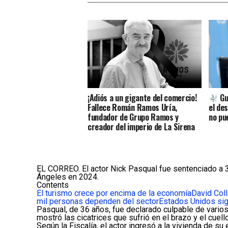
¡Adiós a un gigante del comercio!
Gu
Fallece Román Ramos Uría,
el de
fundador de Grupo Ramos y
no pu
creador del imperio de La Sirena
EL CORREO. El actor
Nick Pasqual
fue sentenciado a 3
Ángeles en 2024.
Contents
El turismo crece por encima de la economía
David Col
mil personas dependen del sector
Estados Unidos sigu
Pasqual, de 36 años, fue declarado culpable de varios 
mostró las cicatrices que sufrió en el brazo y el cue
Según la Fiscalía, el actor ingresó a la vivienda de s