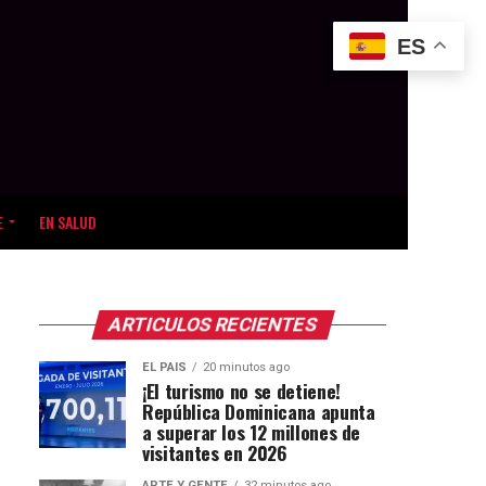
ES
E
EN SALUD
ARTICULOS RECIENTES
EL PAIS
20 minutos ago
¡El turismo no se detiene!
República Dominicana apunta
a superar los 12 millones de
visitantes en 2026
ARTE Y GENTE
32 minutos ago