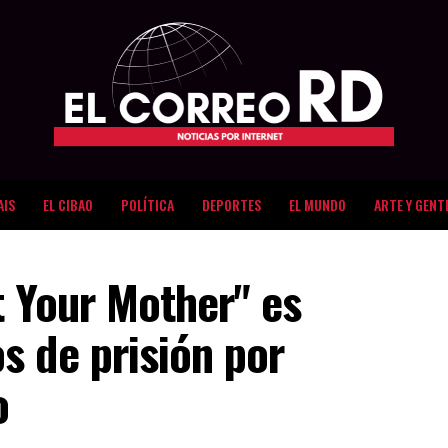
AIS
EL CIBAO
POLÍTICA
DEPORTES
EL MUNDO
ARTE Y GENT
t Your Mother" es
s de prisión por
o