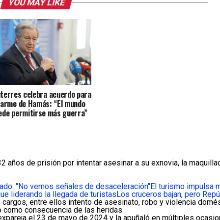
YOU MAY LIKE
terres celebra acuerdo para
sarme de Hamás: “El mundo
ede permitirse más guerra”
2 años de prisión por intentar asesinar a su exnovia, la maquill
lado: "No vemos señales de desaceleración"
El turismo impulsa 
e liderando la llegada de turistas
Los cruceros bajan, pero Repú
cargos, entre ellos intento de asesinato, robo y violencia domésti
llo como consecuencia de las heridas.
u expareja el 23 de mayo de 2024 y la apuñaló en múltiples ocasio