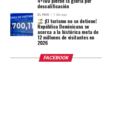
4×100 pierde la gloria por
descalificación
EL PAIS
1 día ago
¡El turismo no se detiene!
República Dominicana se
acerca a la histórica meta de
12 millones de visitantes en
2026
FACEBOOK