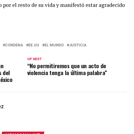
o por el resto de su vida y manifestó estar agradecido
CONDENA
EE.UU
EL MUNDO
JUSTICIA
UP NEXT
an
“No permitiremos que un acto de
 del
violencia tenga la última palabra”
éxico
ez