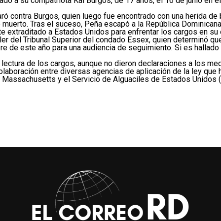
ado a su compatriota Kai Burgos, de 17 años, el 16 de junio en 
ró contra Burgos, quien luego fue encontrado con una herida de b
 muerto. Tras el suceso, Peña escapó a la República Dominicana,
nte extraditado a Estados Unidos para enfrentar los cargos en su 
ler del Tribunal Superior del condado Essex, quien determinó qu
re de este año para una audiencia de seguimiento. Si es hallado
 lectura de los cargos, aunque no dieron declaraciones a los me
a colaboración entre diversas agencias de aplicación de la ley que
de Massachusetts y el Servicio de Alguaciles de Estados Unidos 