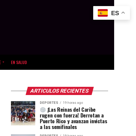
ES
E
EN SALUD
ARTICULOS RECIENTES
DEPORTES
19 horas ago
¡Las Reinas del Caribe
rugen con fuerza! Derrotan a
Puerto Rico y avanzan invictas
a las semifinales
DEPORTES
19 horas ago