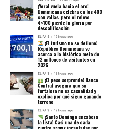
¡Yeral vuela hacia el oro!
Dominicana celebra en los 400
con vallas, pero el relevo
4×100 pierde la gloria por
descalificación
EL PAIS
19 horas ago
¡El turismo no se detiene!
República Dominicana se
acerca a la histórica meta de
12 millones de visitantes en
2026
EL PAIS
19 horas ago
¡El peso sorprende! Banco
Central asegura que su
fortaleza no es casualidad y
explica por qué sigue ganando
terreno
EL PAIS
19 horas ago
¡Santo Domingo encabeza
la lista! Casi una de cada
cuatro armas incautadas por