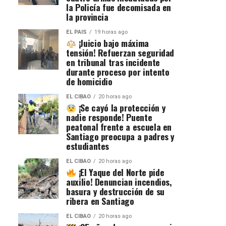
la Policía fue decomisada en
la provincia
EL PAIS
19 horas ago
¡Juicio bajo máxima
tensión! Refuerzan seguridad
en tribunal tras incidente
durante proceso por intento
de homicidio
EL CIBAO
20 horas ago
¡Se cayó la protección y
nadie responde! Puente
peatonal frente a escuela en
Santiago preocupa a padres y
estudiantes
EL CIBAO
20 horas ago
¡El Yaque del Norte pide
auxilio! Denuncian incendios,
basura y destrucción de su
ribera en Santiago
EL CIBAO
20 horas ago