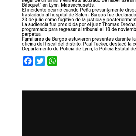
ilegal de un arma. Peña está acusado de haber asesin
Básquet” en Lynn, Massachusetts.
El incidente ocurrió cuando Peña presuntamente dispa
trasladado al hospital de Salem, Burgos fue declarado
23 de julio como fugitivo de la justicia y posteriorme
La audiencia fue presidida por el juez Thomas Drechs
programado para regresar al tribunal el 18 de noviemb
perpetua.
Familiares de Burgos estuvieron presentes durante la
oficina del fiscal del distrito, Paul Tucker, destacó l
Departamento de Policía de Lynn, la Policía Estatal 
Facebook
Twitter
WhatsApp