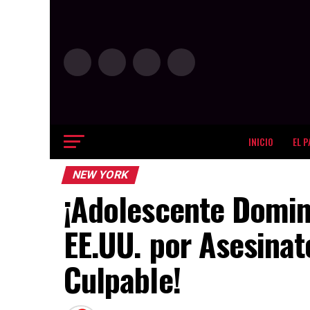
INICIO
EL P
NEW YORK
¡Adolescente Domin
EE.UU. por Asesinat
Culpable!