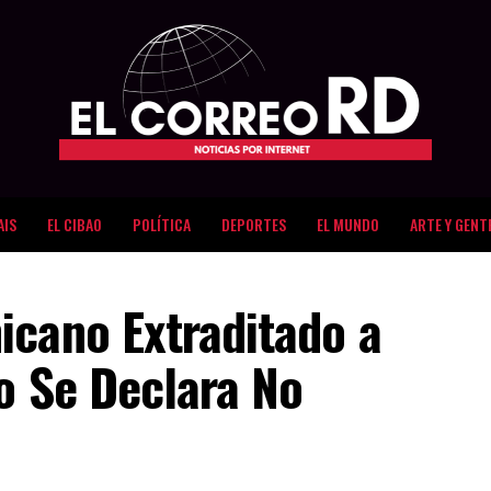
AIS
EL CIBAO
POLÍTICA
DEPORTES
EL MUNDO
ARTE Y GENT
icano Extraditado a
o Se Declara No