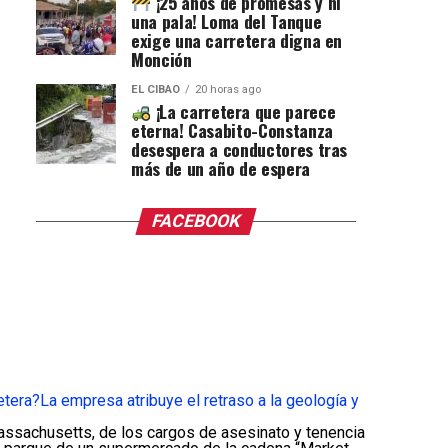
¡25 años de promesas y ni
una pala! Loma del Tanque
exige una carretera digna en
Monción
EL CIBAO
20 horas ago
¡La carretera que parece
eterna! Casabito-Constanza
desespera a conductores tras
más de un año de espera
FACEBOOK
etera?
La empresa atribuye el retraso a la geología y
assachusetts, de los cargos de asesinato y tenencia