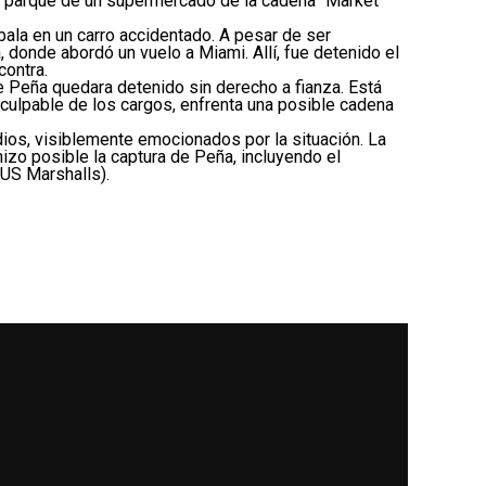
el parque de un supermercado de la cadena “Market
ala en un carro accidentado. A pesar de ser
 donde abordó un vuelo a Miami. Allí, fue detenido el
contra.
e Peña quedara detenido sin derecho a fianza. Está
 culpable de los cargos, enfrenta una posible cadena
dios, visiblemente emocionados por la situación. La
 hizo posible la captura de Peña, incluyendo el
(US Marshalls).