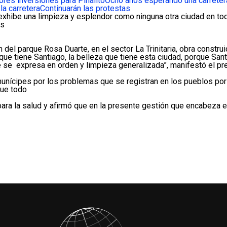
res inversiones para Pinalito
Ocho años esperando una carreter
la carretera
Continuarán las protestas
xhibe una limpieza y esplendor como ninguna otra ciudad en todo
es
n del parque Rosa Duarte, en el sector La Trinitaria, obra constru
 que tiene Santiago, la belleza que tiene esta ciudad, porque Sa
ue se expresa en orden y limpieza generalizada”, manifestó el pr
unícipes por los problemas que se registran en los pueblos por l
que todo
para la salud y afirmó que en la presente gestión que encabeza 