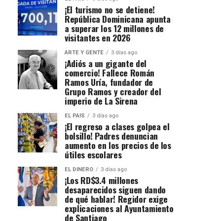
¡El turismo no se detiene!
República Dominicana apunta
a superar los 12 millones de
visitantes en 2026
ARTE Y GENTE
3 días ago
¡Adiós a un gigante del
comercio! Fallece Román
Ramos Uría, fundador de
Grupo Ramos y creador del
imperio de La Sirena
EL PAIS
3 días ago
¡El regreso a clases golpea el
bolsillo! Padres denuncian
aumento en los precios de los
útiles escolares
EL DINERO
3 días ago
¡Los RD$3.4 millones
desaparecidos siguen dando
de qué hablar! Regidor exige
explicaciones al Ayuntamiento
de Santiago