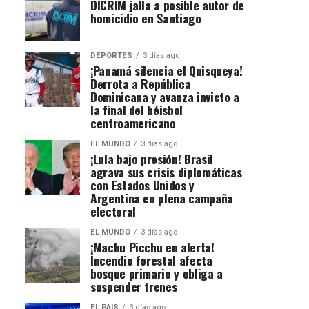
DICRIM jalla a posible autor de
homicidio en Santiago
DEPORTES
3 días ago
¡Panamá silencia el Quisqueya!
Derrota a República
Dominicana y avanza invicto a
la final del béisbol
centroamericano
EL MUNDO
3 días ago
¡Lula bajo presión! Brasil
agrava sus crisis diplomáticas
con Estados Unidos y
Argentina en plena campaña
electoral
EL MUNDO
3 días ago
¡Machu Picchu en alerta!
Incendio forestal afecta
bosque primario y obliga a
suspender trenes
EL PAIS
3 días ago