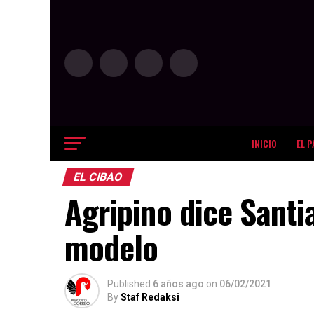
INICIO
EL P
EL CIBAO
Agripino dice Santi
modelo
Published
6 años ago
on
06/02/2021
By
Staf Redaksi