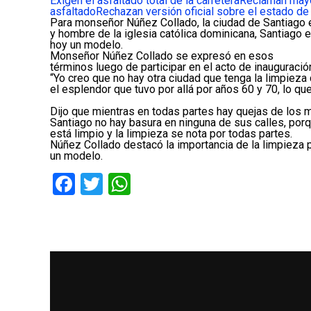
Exigen el asfaltado total de la carretera
Reclaman mayo
asfaltado
Rechazan versión oficial sobre el estado de 
Para monseñor Núñez Collado, la ciudad de Santiago e
y hombre de la iglesia católica dominicana, Santiago 
hoy un modelo.
Monseñor Núñez Collado se expresó en esos
términos luego de participar en el acto de inauguració
“Yo creo que no hay otra ciudad que tenga la limpieza
el esplendor que tuvo por allá por años 60 y 70, lo q
Dijo que mientras en todas partes hay quejas de los m
Santiago no hay basura en ninguna de sus calles, por
está limpio y la limpieza se nota por todas partes.
Núñez Collado destacó la importancia de la limpieza 
un modelo.
Facebook
Twitter
WhatsApp