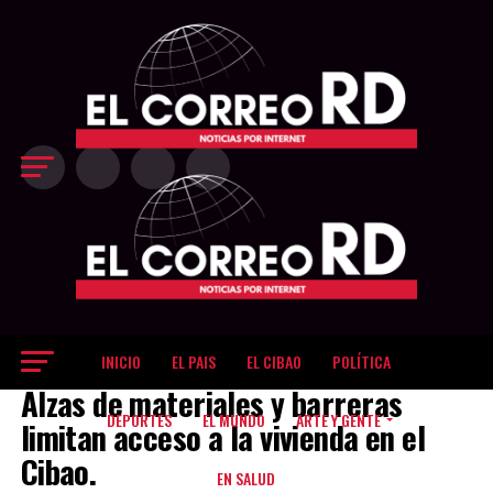
Exit mobile version
INICIO
EL PAIS
EL CIBAO
POLÍTICA
EL CIBAO
Alzas de materiales y barreras
DEPORTES
EL MUNDO
ARTE Y GENTE
limitan acceso a la vivienda en el
Cibao.
EN SALUD