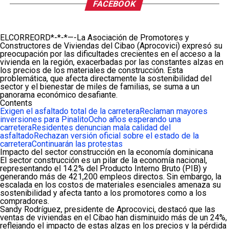
FACEBOOK
ELCORREORD*-*-*—-La Asociación de Promotores y
Constructores de Viviendas del Cibao (Aprocovici) expresó su
preocupación por las dificultades crecientes en el acceso a la
vivienda en la región, exacerbadas por las constantes alzas en
los precios de los materiales de construcción. Esta
problemática, que afecta directamente la sostenibilidad del
sector y el bienestar de miles de familias, se suma a un
panorama económico desafiante.
Contents
Exigen el asfaltado total de la carretera
Reclaman mayores
inversiones para Pinalito
Ocho años esperando una
carretera
Residentes denuncian mala calidad del
asfaltado
Rechazan versión oficial sobre el estado de la
carretera
Continuarán las protestas
Impacto del sector construcción en la economía dominicana
El sector construcción es un pilar de la economía nacional,
representando el 14.2% del Producto Interno Bruto (PIB) y
generando más de 421,200 empleos directos. Sin embargo, la
escalada en los costos de materiales esenciales amenaza su
sostenibilidad y afecta tanto a los promotores como a los
compradores.
Sandy Rodríguez, presidente de Aprocovici, destacó que las
ventas de viviendas en el Cibao han disminuido más de un 24%,
reflejando el impacto de estas alzas en los precios y la pérdida