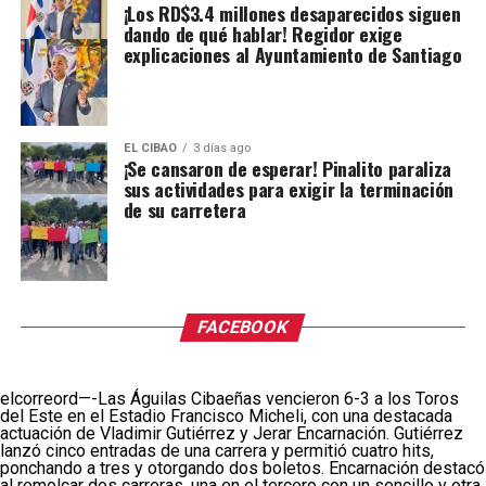
¡Los RD$3.4 millones desaparecidos siguen
dando de qué hablar! Regidor exige
explicaciones al Ayuntamiento de Santiago
EL CIBAO
3 días ago
¡Se cansaron de esperar! Pinalito paraliza
sus actividades para exigir la terminación
de su carretera
FACEBOOK
elcorreord—-Las Águilas Cibaeñas vencieron 6-3 a los Toros
del Este en el Estadio Francisco Micheli, con una destacada
actuación de Vladimir Gutiérrez y Jerar Encarnación. Gutiérrez
lanzó cinco entradas de una carrera y permitió cuatro hits,
ponchando a tres y otorgando dos boletos. Encarnación destacó
al remolcar dos carreras, una en el tercero con un sencillo y otra