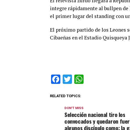
El relevista zurdo llegará a Repúb
integre rápidamente al bullpen de
el primer lugar del standing con un
El próximo partido de los Leones s
Cibaeñas en el Estadio Quisqueya Ju
Facebook
Twitter
WhatsApp
RELATED TOPICS:
DON'T MISS
Selección nacional tiro los
convocados y quedaron fuer
algunos discípulo como: la g