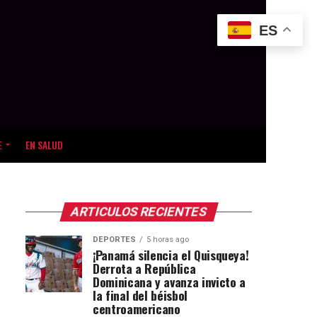
ES
E
EN SALUD
ARTICULOS RECIENTES
DEPORTES
5 horas ago
¡Panamá silencia el Quisqueya!
Derrota a República
Dominicana y avanza invicto a
la final del béisbol
centroamericano