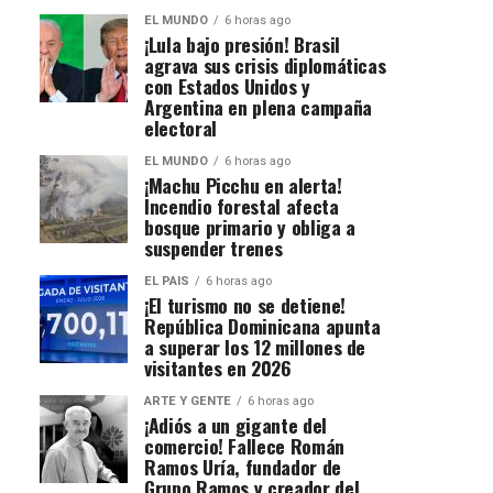
EL MUNDO
6 horas ago
¡Lula bajo presión! Brasil
agrava sus crisis diplomáticas
con Estados Unidos y
Argentina en plena campaña
electoral
EL MUNDO
6 horas ago
¡Machu Picchu en alerta!
Incendio forestal afecta
bosque primario y obliga a
suspender trenes
EL PAIS
6 horas ago
¡El turismo no se detiene!
República Dominicana apunta
a superar los 12 millones de
visitantes en 2026
ARTE Y GENTE
6 horas ago
¡Adiós a un gigante del
comercio! Fallece Román
Ramos Uría, fundador de
Grupo Ramos y creador del