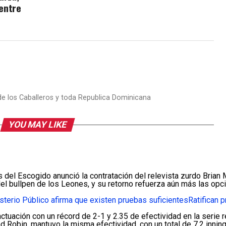
 entre
 de los Caballeros y toda Republica Dominicana
YOU MAY LIKE
del Escogido anunció la contratación del relevista zurdo Brian 
 del bullpen de los Leones, y su retorno refuerza aún más las op
sterio Público afirma que existen pruebas suficientes
Ratifican 
tuación con un récord de 2-1 y 2.35 de efectividad en la serie r
 Robin, mantuvo la misma efectividad, con un total de 7.2 innin