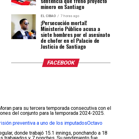
sentencia que frenó proyecto
minero en Santiago
EL CIBAO
7 horas ago
¡Persecución mortal!
Ministerio Público acusa a
siete hombres por el asesinato
de chofer en el Palacio de
Justicia de Santiago
FACEBOOK
Moran para su tercera temporada consecutiva con el
ciones del conjunto para la temporada 2024-2025.
prisión preventiva a uno de los imputados
Octavo
egular, donde trabajó 15.1 innings, ponchando a 18
gs trabajados y 7 ponches. Su rendimiento fue