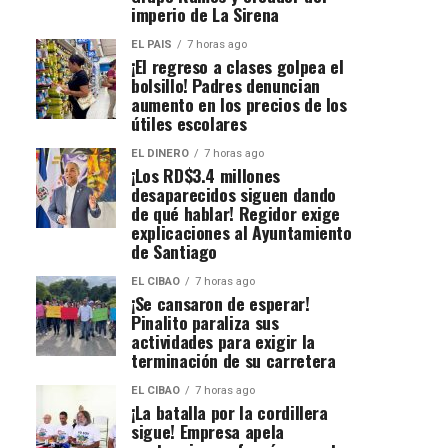
imperio de La Sirena
EL PAIS
7 horas ago
¡El regreso a clases golpea el
bolsillo! Padres denuncian
aumento en los precios de los
útiles escolares
EL DINERO
7 horas ago
¡Los RD$3.4 millones
desaparecidos siguen dando
de qué hablar! Regidor exige
explicaciones al Ayuntamiento
de Santiago
EL CIBAO
7 horas ago
¡Se cansaron de esperar!
Pinalito paraliza sus
actividades para exigir la
terminación de su carretera
EL CIBAO
7 horas ago
¡La batalla por la cordillera
sigue! Empresa apela