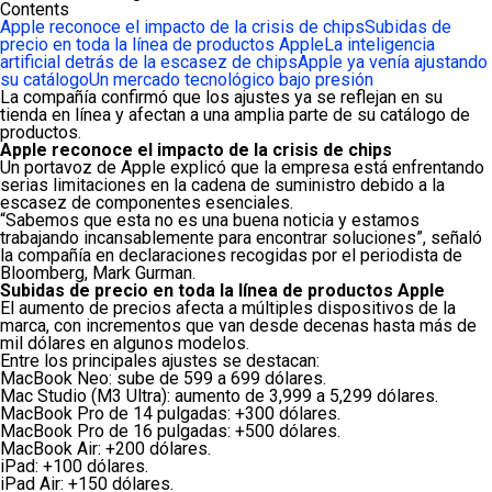
Contents
Apple reconoce el impacto de la crisis de chips
Subidas de
precio en toda la línea de productos Apple
La inteligencia
artificial detrás de la escasez de chips
Apple ya venía ajustando
su catálogo
Un mercado tecnológico bajo presión
La compañía confirmó que los ajustes ya se reflejan en su
tienda en línea y afectan a una amplia parte de su catálogo de
productos.
Apple reconoce el impacto de la crisis de chips
Un portavoz de Apple explicó que la empresa está enfrentando
serias limitaciones en la cadena de suministro debido a la
escasez de componentes esenciales.
“Sabemos que esta no es una buena noticia y estamos
trabajando incansablemente para encontrar soluciones”, señaló
la compañía en declaraciones recogidas por el periodista de
Bloomberg, Mark Gurman.
Subidas de precio en toda la línea de productos Apple
El aumento de precios afecta a múltiples dispositivos de la
marca, con incrementos que van desde decenas hasta más de
mil dólares en algunos modelos.
Entre los principales ajustes se destacan:
MacBook Neo: sube de 599 a 699 dólares.
Mac Studio (M3 Ultra): aumento de 3,999 a 5,299 dólares.
MacBook Pro de 14 pulgadas: +300 dólares.
MacBook Pro de 16 pulgadas: +500 dólares.
MacBook Air: +200 dólares.
iPad: +100 dólares.
iPad Air: +150 dólares.