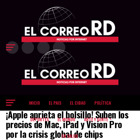
Exit mobile version
INICIO
EL PAIS
EL CIBAO
POLÍTICA
TECNOLOGIA
¡Apple aprieta el bolsillo! Suben los
DEPORTES
EL MUNDO
ARTE Y GENTE
precios de Mac, iPad y Vision Pro
por la crisis global de chips
EN SALUD