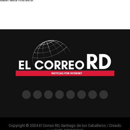
Copyright © 2024 El Correo RD, Santiago de los Caballeros / Creado