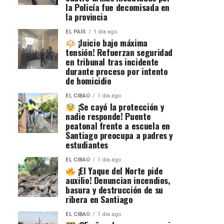
la Policía fue decomisada en
la provincia
EL PAIS
1 día ago
¡Juicio bajo máxima
tensión! Refuerzan seguridad
en tribunal tras incidente
durante proceso por intento
de homicidio
EL CIBAO
1 día ago
¡Se cayó la protección y
nadie responde! Puente
peatonal frente a escuela en
Santiago preocupa a padres y
estudiantes
EL CIBAO
1 día ago
¡El Yaque del Norte pide
auxilio! Denuncian incendios,
basura y destrucción de su
ribera en Santiago
EL CIBAO
1 día ago