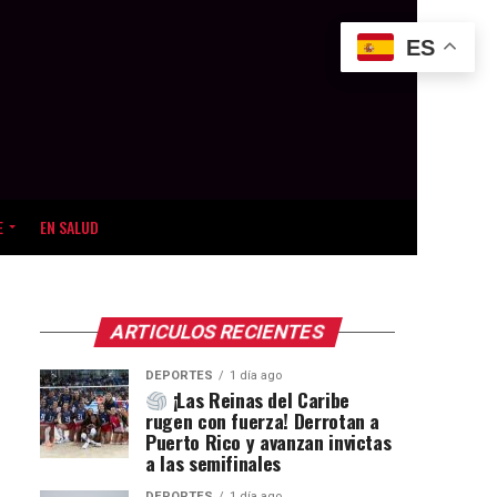
ES
E
EN SALUD
ARTICULOS RECIENTES
DEPORTES
1 día ago
¡Las Reinas del Caribe
rugen con fuerza! Derrotan a
Puerto Rico y avanzan invictas
a las semifinales
DEPORTES
1 día ago