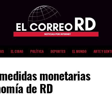
AIS
EL CIBAO
POLÍTICA
DEPORTES
EL MUNDO
ARTE Y GENT
 medidas monetarias
nomía de RD