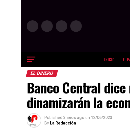
INICIO
EL P
EL DINERO
Banco Central dice
dinamizarán la eco
Published
3 años ago
on
12/06/2023
By
La Redacción