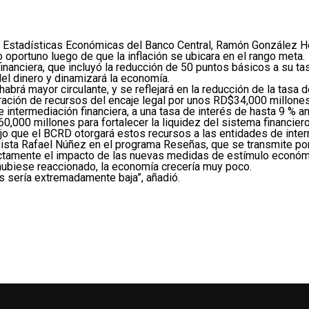
 Estadísticas Económicas del Banco Central, Ramón González 
oportuno luego de que la inflación se ubicara en el rango meta.
inanciera, que incluyó la reducción de 50 puntos básicos a su ta
el dinero y dinamizará la economía.
habrá mayor circulante, y se reflejará en la reducción de la tasa 
eración de recursos del encaje legal por unos RD$34,000 millone
e intermediación financiera, a una tasa de interés de hasta 9 % an
000 millones para fortalecer la liquidez del sistema financiero y
ijo que el BCRD otorgará estos recursos a las entidades de inter
ista Rafael Núñez en el programa Reseñas, que se transmite por 
rictamente el impacto de las nuevas medidas de estímulo económ
no hubiese reaccionado, la economía crecería muy poco.
es sería extremadamente baja”, añadió.