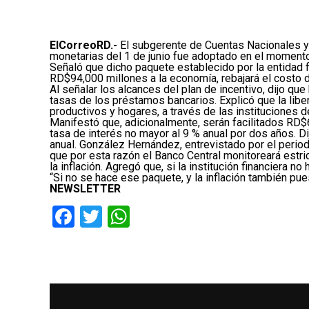
ElCorreoRD.-
El subgerente de Cuentas Nacionales y
monetarias del 1 de junio fue adoptado en el momento 
Señaló que dicho paquete establecido por la entidad f
RD$94,000 millones a la economía, rebajará el costo d
Al señalar los alcances del plan de incentivo, dijo que 
tasas de los préstamos bancarios. Explicó que la lib
productivos y hogares, a través de las instituciones d
Manifestó que, adicionalmente, serán facilitados RD$60,
tasa de interés no mayor al 9 % anual por dos años. D
anual. González Hernández, entrevistado por el period
que por esta razón el Banco Central monitoreará est
la inflación. Agregó que, si la institución financiera 
“Si no se hace ese paquete, y la inflación también pu
NEWSLETTER
Facebook
Twitter
WhatsApp