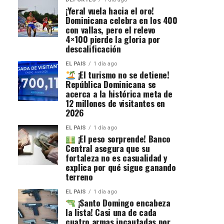
¡Yeral vuela hacia el oro!
Dominicana celebra en los 400
con vallas, pero el relevo
4×100 pierde la gloria por
descalificación
EL PAIS
1 día ago
¡El turismo no se detiene!
República Dominicana se
acerca a la histórica meta de
12 millones de visitantes en
2026
EL PAIS
1 día ago
¡El peso sorprende! Banco
Central asegura que su
fortaleza no es casualidad y
explica por qué sigue ganando
terreno
EL PAIS
1 día ago
¡Santo Domingo encabeza
la lista! Casi una de cada
cuatro armas incautadas por