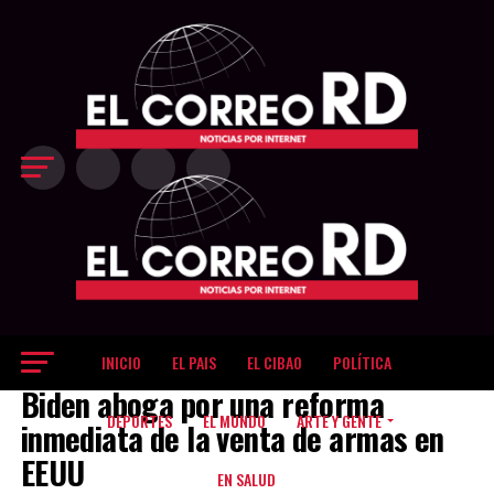
Exit mobile version
INICIO
EL PAIS
EL CIBAO
POLÍTICA
EL MUNDO
Biden aboga por una reforma
DEPORTES
EL MUNDO
ARTE Y GENTE
inmediata de la venta de armas en
EEUU
EN SALUD