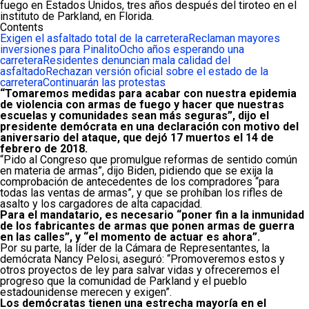
fuego en Estados Unidos, tres años después del tiroteo en el
instituto de Parkland, en Florida.
Contents
Exigen el asfaltado total de la carretera
Reclaman mayores
inversiones para Pinalito
Ocho años esperando una
carretera
Residentes denuncian mala calidad del
asfaltado
Rechazan versión oficial sobre el estado de la
carretera
Continuarán las protestas
“Tomaremos medidas para acabar con nuestra epidemia
de violencia con armas de fuego y hacer que nuestras
escuelas y comunidades sean más seguras”, dijo el
presidente demócrata en una declaración con motivo del
aniversario del ataque, que dejó 17 muertos el 14 de
febrero de 2018.
“Pido al Congreso que promulgue reformas de sentido común
en materia de armas”, dijo Biden, pidiendo que se exija la
comprobación de antecedentes de los compradores “para
todas las ventas de armas”, y que se prohíban los rifles de
asalto y los cargadores de alta capacidad.
Para el mandatario, es necesario “poner fin a la inmunidad
de los fabricantes de armas que ponen armas de guerra
en las calles”, y “el momento de actuar es ahora”.
Por su parte, la líder de la Cámara de Representantes, la
demócrata Nancy Pelosi, aseguró: “Promoveremos estos y
otros proyectos de ley para salvar vidas y ofreceremos el
progreso que la comunidad de Parkland y el pueblo
estadounidense merecen y exigen”.
Los demócratas tienen una estrecha mayoría en el