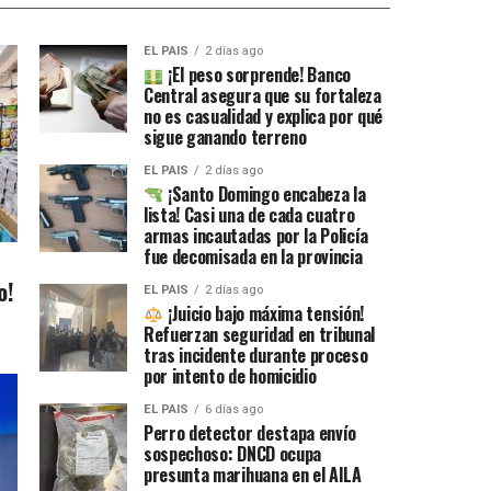
EL PAIS
2 días ago
¡El peso sorprende! Banco
Central asegura que su fortaleza
no es casualidad y explica por qué
sigue ganando terreno
EL PAIS
2 días ago
¡Santo Domingo encabeza la
lista! Casi una de cada cuatro
armas incautadas por la Policía
fue decomisada en la provincia
o!
EL PAIS
2 días ago
¡Juicio bajo máxima tensión!
Refuerzan seguridad en tribunal
tras incidente durante proceso
por intento de homicidio
EL PAIS
6 días ago
Perro detector destapa envío
sospechoso: DNCD ocupa
presunta marihuana en el AILA