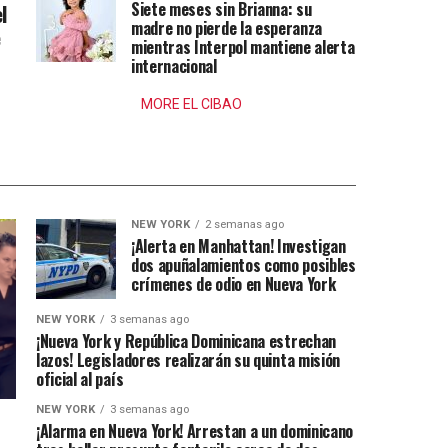
Siete meses sin Brianna: su
l
madre no pierde la esperanza
e
mientras Interpol mantiene alerta
internacional
MORE EL CIBAO
NEW YORK
2 semanas ago
¡Alerta en Manhattan! Investigan
dos apuñalamientos como posibles
crímenes de odio en Nueva York
NEW YORK
3 semanas ago
¡Nueva York y República Dominicana estrechan
lazos! Legisladores realizarán su quinta misión
oficial al país
NEW YORK
3 semanas ago
¡Alarma en Nueva York! Arrestan a un dominicano