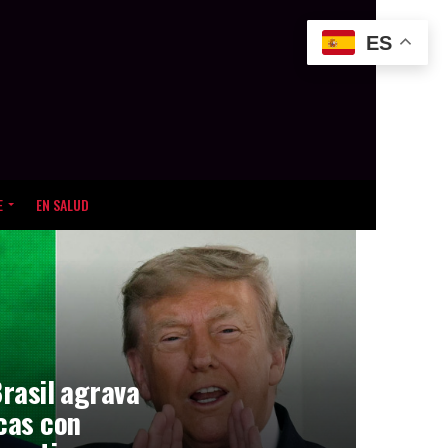
ES
E
EN SALUD
Brasil agrava
icas con