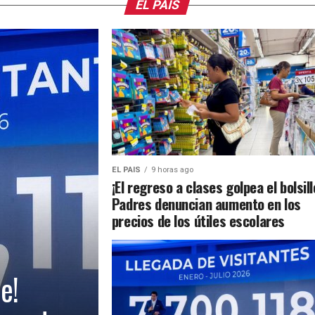
EL PAIS
EL PAIS
9 horas ago
¡El regreso a clases golpea el bolsill
Padres denuncian aumento en los
precios de los útiles escolares
e!