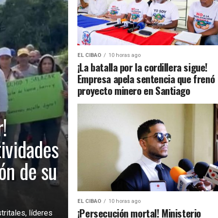
EL CIBAO
10 horas ago
¡La batalla por la cordillera sigue!
Empresa apela sentencia que frenó
proyecto minero en Santiago
!
tividades
ión de su
EL CIBAO
10 horas ago
¡Persecución mortal! Ministerio
ritales, líderes