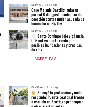
EL PAIS
6 días ago
Caso Melanie Castillo: aplazan
para el 6 de agosto audiencia de
coerción contra mujer acusada de
homicidio en Higüey
EL PAIS
6 días ago
a
¡Santo Domingo bajo vigilancia!
COE activa alerta verde por
posibles inundaciones y crecidas
de ríos
MORE EL PAIS
EL CIBAO
2 días ago
¡Se cayó la protección y nadie
responde! Puente peatonal frente
a escuela en Santiago preocupa a
padres y estudiantes