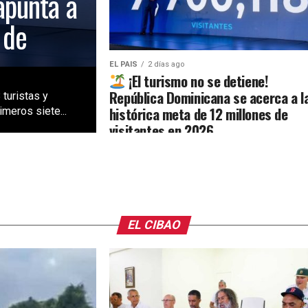
apunta a
 de
EL PAIS
2 días ago
¡El turismo no se detiene!
República Dominicana se acerca a l
 turistas y
histórica meta de 12 millones de
meros siete...
visitantes en 2026
EL CIBAO