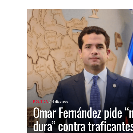
POLÍTICA
6 días ago
Omar Fernández pide “
dura” contra traficante