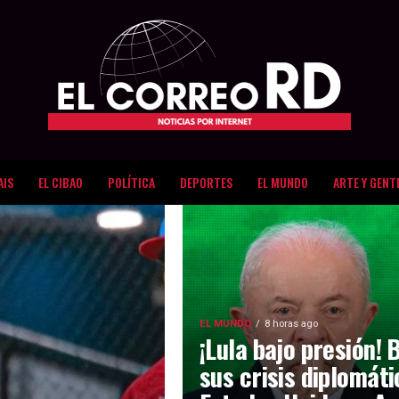
AIS
EL CIBAO
POLÍTICA
DEPORTES
EL MUNDO
ARTE Y GENT
EL MUNDO
8 horas ago
¡Lula bajo presión! 
sus crisis diplomát