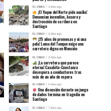
EL CIBAO
2 días ago
¡El Yaque del Norte pide auxilio!
Denuncian incendios, basura y
destrucción de su ribera en
Santiago
EL CIBAO
2 días ago
¡25 años de promesas y ni una
pala! Loma del Tanque exige una
carretera digna en Monción
EL CIBAO
2 días ago
¡La carretera que parece
eterna! Casabito-Constanza
desespera a conductores tras
más de un año de espera
EL CIBAO
6 días ago
Una discusión durante un juego
de dados termina en tragedia en
Santiago
EL CIBAO
7 días ago