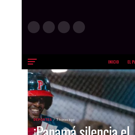
INICIO
EL P
DEPORTES
7 horas ago
¡Panamá silencia el