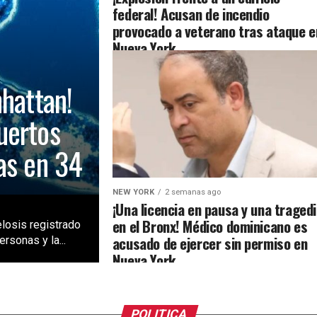
federal! Acusan de incendio
provocado a veterano tras ataque e
Nueva York
nhattan!
uertos
as en 34
NEW YORK
2 semanas ago
¡Una licencia en pausa y una traged
en el Bronx! Médico dominicano es
losis registrado
acusado de ejercer sin permiso en
rsonas y la...
Nueva York
POLITICA