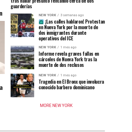
tras hallar presunto fentanilo cerca de dos
guarderías
n
NEW YORK
3 semanas ago
¡Las calles hablaron! Protestan
en Nueva York por la muerte de
dos inmigrantes durante
operativos del ICE
NEW YORK
1 mes ago
Informe revela graves fallas en
cárceles de Nueva York tras la
muerte de dos reclusos
NEW YORK
1 mes ago
Tragedia en El Bronx que involucra
ia
conocido barbero dominicano
MORE NEW YORK