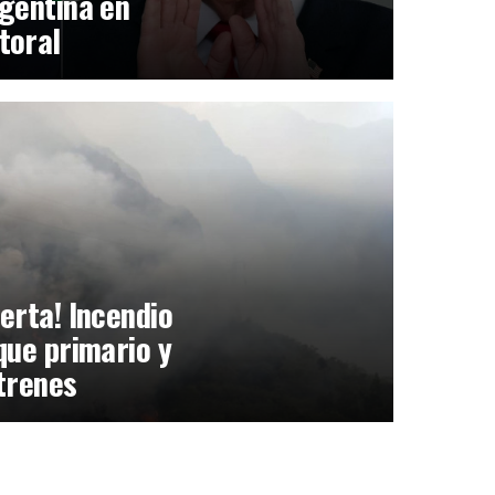
gentina en
toral
erta! Incendio
que primario y
trenes