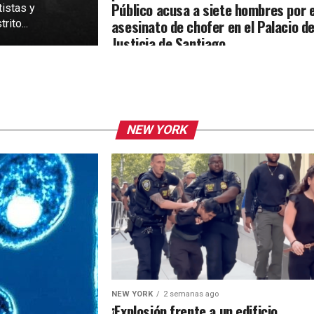
Público acusa a siete hombres por e
tistas y
asesinato de chofer en el Palacio d
rito...
Justicia de Santiago
NEW YORK
NEW YORK
2 semanas ago
¡Explosión frente a un edificio