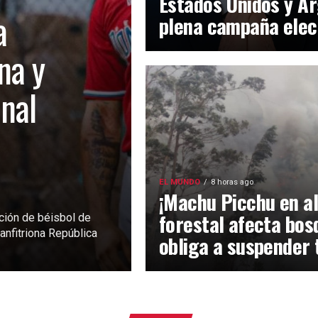
Estados Unidos y Ar
a
plena campaña elec
na y
inal
EL MUNDO
8 horas ago
¡Machu Picchu en al
forestal afecta bos
ción de béisbol de
anfitriona República
obliga a suspender 