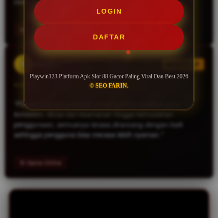
menyenangkan."
LOGIN
🎯 Playwin123 Daftar
DAFTAR
H
Hendra****
MAXWIN JP
Playwin123 Platform Apk Slot 88 Gacor Paling Viral Dan Best 2026
⭐⭐⭐⭐⭐
© SEO FARIN.
"Playwin123 benar-benar menghadirkan kualitas yang
konsisten. Mulai dari keamanan hingga kemudahan
penggunaan, semuanya terasa dirancang dengan baik
sehingga pengguna bisa merasa lebih nyaman."
🎯 Game Online