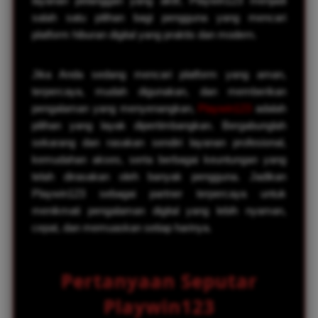
layanan pelanggan yang aktif, Playwin123 menjadi
salah satu pilihan bagi pengguna yang mencari
platform hiburan digital yang praktis dan modern.
Jika Anda sedang mencari platform yang aman,
terpercaya, mudah digunakan, dan memberikan
pengalaman yang menyenangkan,
Playwin123
adalah
pilihan yang layak dipertimbangkan. Bergabunglah
sekarang dan rasakan sendiri layanan profesional,
kemudahan akses, serta berbagai keuntungan yang
telah dirasakan oleh banyak pengguna. Jadikan
Playwin123 sebagai partner terpercaya untuk
menikmati pengalaman digital yang lebih nyaman,
cepat, dan memuaskan setiap harinya.
Pertanyaan Seputar
Playwin123