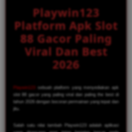
Playwin123
Platform Apk Slot
88 Gacor Paling
Viral Dan Best
2026
Playwin123
sebuah platform yang menyediakan apk
slot 88 gacor yang paling viral dan paling the best di
tahun 2026 dengan bocoran permainan yang tepat dan
jitu.
Salah satu nilai tambah Playwin123 adalah aplikasi