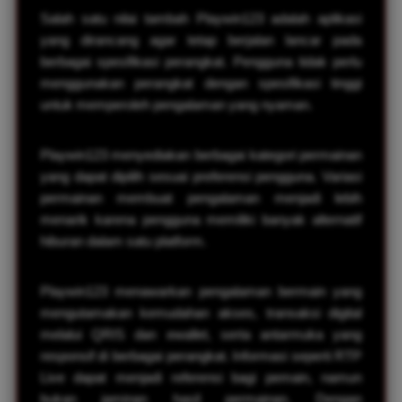
yang dirancang agar tetap berjalan lancar pada
berbagai spesifikasi perangkat. Pengguna tidak perlu
menggunakan perangkat dengan spesifikasi tinggi
untuk memperoleh pengalaman yang nyaman.
Playwin123 menyediakan berbagai kategori permainan
yang dapat dipilih sesuai preferensi pengguna. Variasi
permainan membuat pengalaman menjadi lebih
menarik karena pengguna memiliki banyak alternatif
hiburan dalam satu platform.
Playwin123 menawarkan pengalaman bermain yang
mengutamakan kemudahan akses, transaksi digital
melalui QRIS dan ewallet, serta antarmuka yang
responsif di berbagai perangkat. Informasi seperti RTP
Live dapat menjadi referensi bagi pemain, namun
bukan jaminan hasil permainan. Dengan
mengedepankan kenyamanan, keamanan, dan