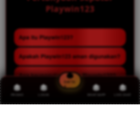
Playwin123
Apa itu Playwin123?
Playwin123 adalah platform yang
Apakah Playwin123 aman digunakan?
mengutamakan keamanan, kemudahan
akses, dan layanan profesional agar
Ya, Playwin123 menerapkan sistem
Apa keunggulan utama Playwin123?
pengguna memperoleh pengalaman
keamanan yang diperbarui secara berkala
digital yang nyaman serta berkualitas
sehingga aktivitas pengguna tetap
DAFTA
Keunggulannya meliputi akses cepat,
R
Apakah Playwin123 mudah diakses?
setiap saat.
terlindungi dan dapat dilakukan dengan
tampilan responsif, sistem stabil, layanan
PROMO
LOGIN
WHATSAPP
LIVE CHAT
lebih nyaman.
ramah, serta pengalaman penggunaan
Tentu. Platform dirancang agar dapat
Bagaimana kualitas layanan
yang sederhana namun tetap berkualitas.
digunakan dengan mudah melalui
Playwin123?
perangkat desktop maupun smartphone
tanpa mengurangi kenyamanan
Tim layanan siap membantu dengan
pengguna.
respons yang cepat sehingga setiap