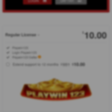
LOGIN
DAFTAR
Show More
10.00
$
Regular License
Regular
Included:
Playwin123
License
Included:
Login Playwin123
SELECTED
Included:
Playwin123 Daftar
88
$
981
10.00
Extend support to 12 months
$
$
Playwin123
adalah
sebuah
platform
yang
menyediakan
apk slot 88
gacor yang
paling viral