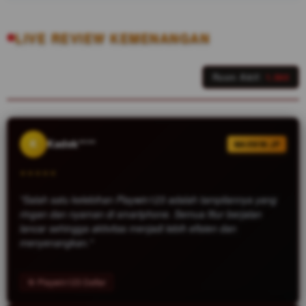
dan paling
the best di
LIVE REVIEW KEMENANGAN
tahun 2026
dengan
bocoran
Room Aktif:
1.543
permainan
yang tepat
dan jitu.
H
Hendra****
MAXWIN JP
V
i
⭐⭐⭐⭐⭐
e
w
"Playwin123 benar-benar menghadirkan kualitas yang
l
konsisten. Mulai dari keamanan hingga kemudahan
i
penggunaan, semuanya terasa dirancang dengan baik
c
sehingga pengguna bisa merasa lebih nyaman."
e
n
s
🎯 Game Online
e
d