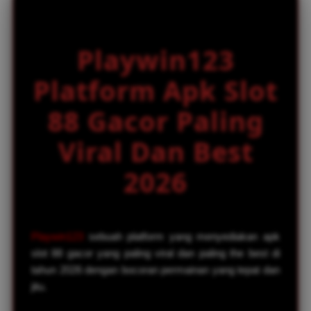
Playwin123
Platform Apk Slot
88 Gacor Paling
Viral Dan Best
2026
Playwin123
sebuah platform yang menyediakan apk
slot 88 gacor yang paling viral dan paling the best di
tahun 2026 dengan bocoran permainan yang tepat dan
jitu.
Salah satu nilai tambah Playwin123 adalah aplikasi