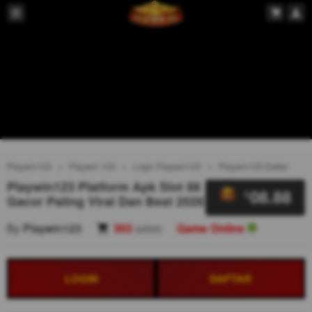
Playwin123
Playwin 123
Login Playwin123
Playwin123 Daftar
Playwin123 Platform Apk Slot 88
08.88
$
Gacor Paling Viral Dan Best 2026
By
Playwin123
303
sales
Game Online
LOGIN
DAFTAR