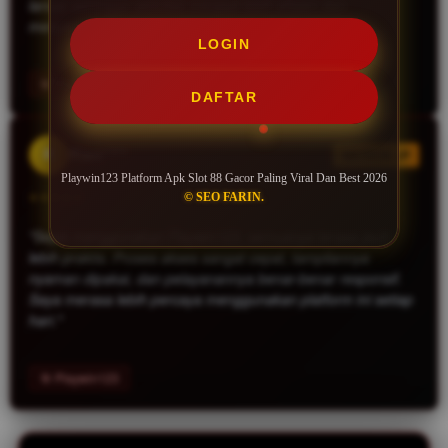
dan pengalaman keseluruhannya terasa sangat memuaskan
dibandingkan platform lain yang pernah saya gunakan."
LOGIN
🎯 Situs Game
DAFTAR
K
Kadek****
MAXWIN JP
Playwin123 Platform Apk Slot 88 Gacor Paling Viral Dan Best 2026
⭐⭐⭐⭐⭐
© SEO FARIN.
"Salah satu kelebihan Playwin123 adalah tampilannya yang
ringan dan nyaman di smartphone. Semua fitur berjalan
lancar sehingga aktivitas menjadi lebih efisien dan
menyenangkan."
🎯 Playwin123 Daftar