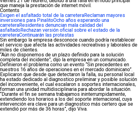
viernes 21 de febrero, debido a una falla en el nodo principal
que maneja la prestación de internet móvil.
Contents
Exigen el asfaltado total de la carretera
Reclaman mayores
inversiones para Pinalito
Ocho años esperando una
carretera
Residentes denuncian mala calidad del
asfaltado
Rechazan versión oficial sobre el estado de la
carretera
Continuarán las protestas
Sin embargo la empresa desconoce cuando podría restablecer
el servicio que afecta las actividades recreativas y laborales de
miles de clientes.
“Aún no disponemos de un plazo definido para la solución
completa del incidente”, dijo la empresa en un comunicado.
Definieron el problema como un evento “Sin precedentes en
nuestros 16 años de operaciones en el mercado dominicano”.
Explicaron que desde que detectaron la falla, su personal local
ha estado dedicado al diagnostico preliminar y posible solución
del inconveniente, el cual escalaron s soportes internacionales,
forman una unidad multidisciplinaria para abordar la situación.
“Durante el fin se semana trabajamos ininterrumpidamente,
extendiendo los horarios a los del soporte internacional, cuya
intervención era clave para un diagnostico más certero que se
extendió por más de 36 horas”, dijo Viva.