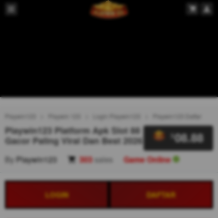
Playwin123
Playwin 123
Login Playwin123
Playwin123 Daftar
Playwin123 Platform Apk Slot 88
08.88
$
Gacor Paling Viral Dan Best 2026
By
Playwin123
303
sales
Game Online
LOGIN
DAFTAR