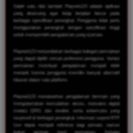
yang dirancang agar tetap berjalan lancar pada
berbagai spesifikasi perangkat. Pengguna tidak perlu
menggunakan perangkat dengan spesifikasi tinggi
untuk memperoleh pengalaman yang nyaman.
Playwin123 menyediakan berbagai kategori permainan
yang dapat dipilih sesuai preferensi pengguna. Variasi
permainan membuat pengalaman menjadi lebih
menarik karena pengguna memiliki banyak alternatif
hiburan dalam satu platform.
Playwin123 menawarkan pengalaman bermain yang
mengutamakan kemudahan akses, transaksi digital
melalui QRIS dan ewallet, serta antarmuka yang
responsif di berbagai perangkat. Informasi seperti RTP
Live dapat menjadi referensi bagi pemain, namun
bukan jaminan hasil permainan. Dengan
mengedepankan kenyamanan, keamanan, dan