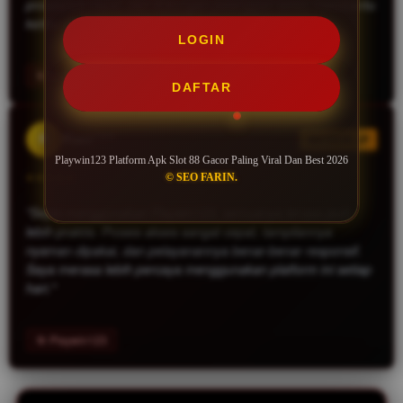
membingungkan. Saya juga merasa lebih tenang karena
keamanan platform benar-benar diperhatikan dengan baik."
LOGIN
🎯 Playwin 123
DAFTAR
B
Budi****
MAXWIN JP
Playwin123 Platform Apk Slot 88 Gacor Paling Viral Dan Best 2026
⭐⭐⭐⭐⭐
© SEO FARIN.
"Awalnya hanya ingin mencoba, tetapi sekarang Playwin123
menjadi pilihan utama saya. Navigasinya sederhana,
prosesnya cepat, dan dukungan pelanggan selalu membantu
ketika dibutuhkan."
🎯 Login Playwin123