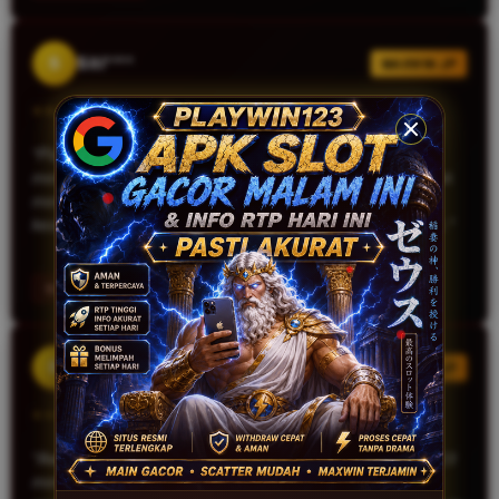
e
t
R
Rian****
MAXWIN JP
a
i
⭐⭐⭐⭐⭐
l
s
"Sejak menggunakan Playwin123, semuanya terasa jauh
lebih praktis. Proses akses sangat cepat, tampilannya
nyaman dipakai, dan pelayanannya benar-benar responsif.
Saya merasa lebih percaya menggunakan platform ini setiap
hari."
🎯 Playwin123
S
Siti****
MAXWIN JP
⭐⭐⭐⭐⭐
"Playwin123 memberikan pengalaman yang sangat
memuaskan. Sistemnya stabil, mudah digunakan, dan tidak