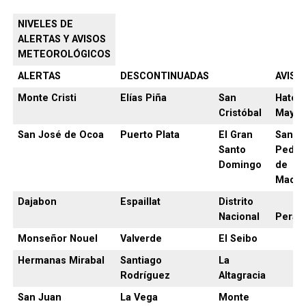
NIVELES DE
ALERTAS Y AVISOS
METEOROLÓGICOS
ALERTAS
DESCONTINUADAS
AVISO
Monte Cristi
Elías Piña
San
Hato
Cristóbal
Mayor
San José de Ocoa
Puerto Plata
El Gran
San
Santo
Pedro
Domingo
de
Macor
Dajabon
Espaillat
Distrito
Nacional
Peravi
Monseñor Nouel
Valverde
El Seibo
Hermanas Mirabal
Santiago
La
Rodríguez
Altagracia
San Juan
La Vega
Monte