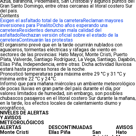
Azua, Barahona, Pedernales, San Cristóbal y algunos puntos del
Gran Santo Domingo, entre otras cercanas al litoral costero Sur
del país.
Contents
Exigen el asfaltado total de la carretera
Reclaman mayores
inversiones para Pinalito
Ocho años esperando una
carretera
Residentes denuncian mala calidad del
asfaltado
Rechazan versión oficial sobre el estado de la
carretera
Continuarán las protestas
El organismo prevé que en la tarde ocurrirán nublados con
aguaceros, tormentas eléctricas y ráfagas de viento en
sectores de las provincias: Hato Mayor, Monte Cristi, Puerto
Plata, Valverde, Santiago Rodríguez, La Vega, Santiago, Dajabón,
Elías Piña, Independencia, entre otras. Dicha actividad lluviosa
estará hasta primeras horas de la noche.
Pronosticó temperaturas para
máxima entre 29 °C y 31 °C y
mínima entre 22 °C y 24 °C.
Informó que para mañana miércoles un ambiente meteorológico
de pocas lluvias en gran parte del país durante el día, por
valores limitados de humedad, sin embargo, son posibles
chubascos pasajeros en el litoral costero Sur durante la mañana,
en la tarde, los efectos locales de calentamiento diurno y
orográficos,.
NIVELES DE ALERTAS
Y AVISOS
METEOROLÓGICOS
ALERTAS
DESCONTINUADAS
AVISOS
Monte Cristi
Elías Piña
San
Hato