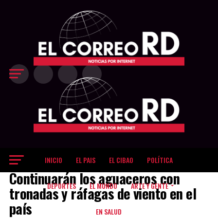
Exit mobile version
INICIO
EL PAIS
EL CIBAO
POLÍTICA
EL PAIS
Continuarán los aguaceros con
DEPORTES
EL MUNDO
ARTE Y GENTE
tronadas y ráfagas de viento en el
país
EN SALUD