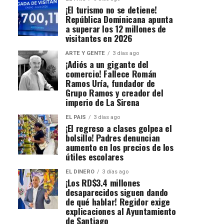
¡El turismo no se detiene!
República Dominicana apunta
a superar los 12 millones de
visitantes en 2026
ARTE Y GENTE
3 días ago
¡Adiós a un gigante del
comercio! Fallece Román
Ramos Uría, fundador de
Grupo Ramos y creador del
imperio de La Sirena
EL PAIS
3 días ago
¡El regreso a clases golpea el
bolsillo! Padres denuncian
aumento en los precios de los
útiles escolares
EL DINERO
3 días ago
¡Los RD$3.4 millones
desaparecidos siguen dando
de qué hablar! Regidor exige
explicaciones al Ayuntamiento
de Santiago