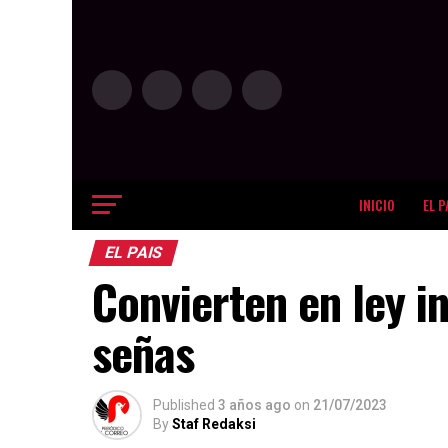
INICIO
EL P
EL PAIS
Convierten en ley in
señas
Published
3 años ago
on
21/07/2023
By
Staf Redaksi