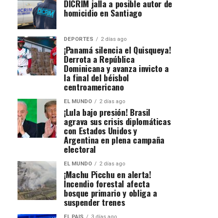
DICRIM jalla a posible autor de
homicidio en Santiago
DEPORTES
2 días ago
¡Panamá silencia el Quisqueya!
Derrota a República
Dominicana y avanza invicto a
la final del béisbol
centroamericano
EL MUNDO
2 días ago
¡Lula bajo presión! Brasil
agrava sus crisis diplomáticas
con Estados Unidos y
Argentina en plena campaña
electoral
EL MUNDO
2 días ago
¡Machu Picchu en alerta!
Incendio forestal afecta
bosque primario y obliga a
suspender trenes
EL PAIS
3 días ago