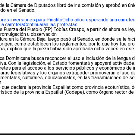
de la Cámara de Diputados libró de ir a comisión y aprobó en única
ado en el Senado.
res inversiones para Pinalito
Ocho años esperando una carreter
la carretera
Continuarán las protestas
de Fuerza del Pueblo (FP) Tobías Crespo, a partir de ahora es l
 promulgación u observación.
ura en la Cámara Baja, luego pasó al Senado, en donde se le hici
origen, como establecen los reglamentos, por lo que hoy fue prob
s, explicó que la pieza había sido aprobada ocho veces en ese ó
ca Dominicana busca reconocer el uso e inclusión de la lengua 
a. Con la legislación, el Estado fomentará y apoyará actividade
pretes para el acceso a los servicios públicos y económicos de i
maras legislativas y los órganos extrapoder promoverán el uso de
umentales, culturales, educacionales, en las transmisiones de s
s.
o que declara la provincia Espaillat como provincia ecoturística
rístico de la provincia Espaillat (Codepe), como órgano rector de