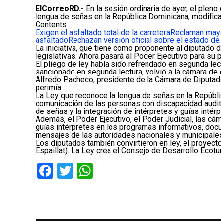
ElCorreoRD.-
En la sesión ordinaria de ayer, el pleno 
lengua de señas en la República Dominicana, modific
Contents
Exigen el asfaltado total de la carretera
Reclaman mayo
asfaltado
Rechazan versión oficial sobre el estado de 
La iniciativa, que tiene como proponente al diputado 
legislativas. Ahora pasará al Poder Ejecutivo para su
El pliego de ley había sido refrendado en segunda lect
sancionado en segunda lectura, volvió a la cámara de 
Alfredo Pacheco, presidente de la Cámara de Diputado
perimía.
La Ley que reconoce la lengua de señas en la Repúbli
comunicación de las personas con discapacidad auditiv
de señas y la integración de intérpretes y guías intér
Además, el Poder Ejecutivo, el Poder Judicial, las cá
guías intérpretes en los programas informativos, doc
mensajes de las autoridades nacionales y municipale
Los diputados también convirtieron en ley, el proyect
Espaillat). La Ley crea el Consejo de Desarrollo Ecotu
Facebook
Twitter
WhatsApp