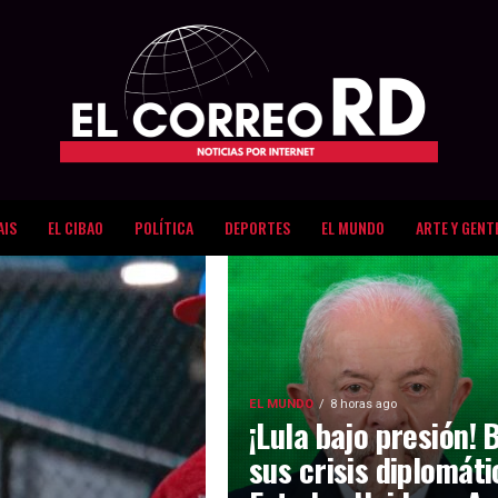
AIS
EL CIBAO
POLÍTICA
DEPORTES
EL MUNDO
ARTE Y GENT
EL MUNDO
8 horas ago
¡Lula bajo presión! 
sus crisis diplomát