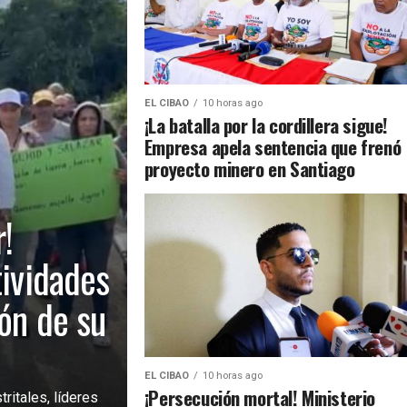
EL CIBAO
10 horas ago
¡La batalla por la cordillera sigue!
Empresa apela sentencia que frenó
proyecto minero en Santiago
!
tividades
ión de su
EL CIBAO
10 horas ago
¡Persecución mortal! Ministerio
ritales, líderes