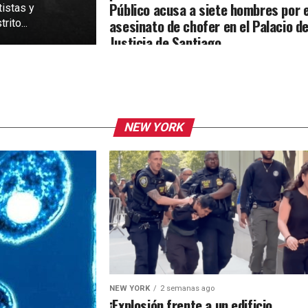
Público acusa a siete hombres por e
tistas y
asesinato de chofer en el Palacio d
rito...
Justicia de Santiago
NEW YORK
NEW YORK
2 semanas ago
¡Explosión frente a un edificio