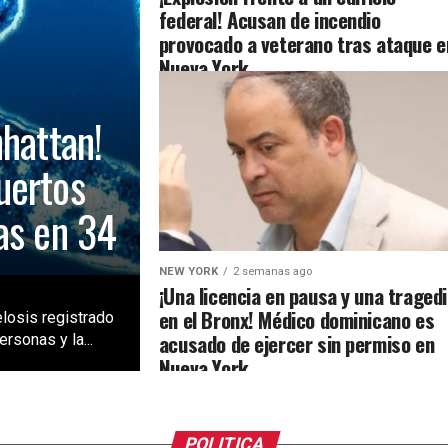
federal! Acusan de incendio
provocado a veterano tras ataque e
Nueva York
nhattan!
uertos
as en 34
NEW YORK
2 semanas ago
¡Una licencia en pausa y una traged
en el Bronx! Médico dominicano es
losis registrado
acusado de ejercer sin permiso en
rsonas y la...
Nueva York
POLITICA