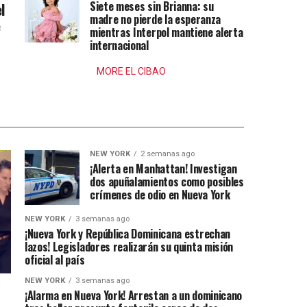
Siete meses sin Brianna: su
l
madre no pierde la esperanza
e
mientras Interpol mantiene alerta
internacional
MORE EL CIBAO
NEW YORK
2 semanas ago
¡Alerta en Manhattan! Investigan
dos apuñalamientos como posibles
crímenes de odio en Nueva York
NEW YORK
3 semanas ago
¡Nueva York y República Dominicana estrechan
lazos! Legisladores realizarán su quinta misión
oficial al país
NEW YORK
3 semanas ago
¡Alarma en Nueva York! Arrestan a un dominicano