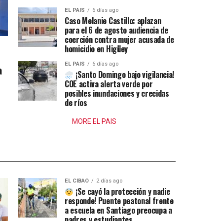
EL PAIS
6 días ago
Caso Melanie Castillo: aplazan
para el 6 de agosto audiencia de
coerción contra mujer acusada de
homicidio en Higüey
EL PAIS
6 días ago
a
¡Santo Domingo bajo vigilancia!
COE activa alerta verde por
posibles inundaciones y crecidas
de ríos
MORE EL PAIS
EL CIBAO
2 días ago
¡Se cayó la protección y nadie
responde! Puente peatonal frente
a escuela en Santiago preocupa a
padres y estudiantes