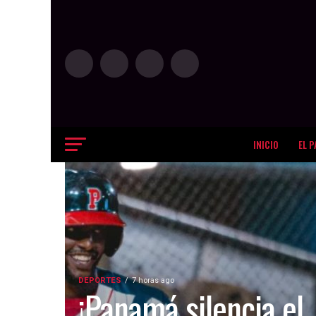
INICIO
EL P
DEPORTES
7 horas ago
¡Panamá silencia el