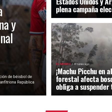
Estados Unidos y Ar
a
plena campaña elec
na y
inal
EL MUNDO
8 horas ago
¡Machu Picchu en al
forestal afecta bos
ción de béisbol de
anfitriona República
obliga a suspender 