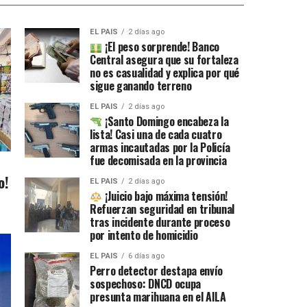
EL PAIS
2 días ago
¡El peso sorprende! Banco
Central asegura que su fortaleza
no es casualidad y explica por qué
sigue ganando terreno
EL PAIS
2 días ago
¡Santo Domingo encabeza la
lista! Casi una de cada cuatro
armas incautadas por la Policía
fue decomisada en la provincia
o!
EL PAIS
2 días ago
¡Juicio bajo máxima tensión!
Refuerzan seguridad en tribunal
tras incidente durante proceso
por intento de homicidio
EL PAIS
6 días ago
Perro detector destapa envío
sospechoso: DNCD ocupa
presunta marihuana en el AILA