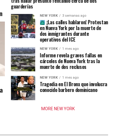
tras hallar presunto fentanilo cerca de dos
guarderías
n
NEW YORK
3 semanas ago
¡Las calles hablaron! Protestan
en Nueva York por la muerte de
dos inmigrantes durante
operativos del ICE
NEW YORK
1 mes ago
Informe revela graves fallas en
cárceles de Nueva York tras la
muerte de dos reclusos
NEW YORK
1 mes ago
Tragedia en El Bronx que involucra
ia
conocido barbero dominicano
MORE NEW YORK