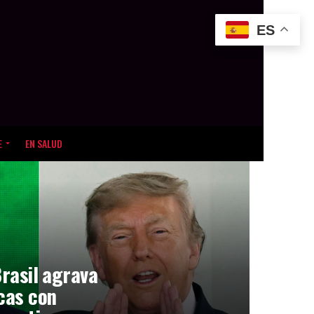
ES
E
EN SALUD
Brasil agrava
icas con