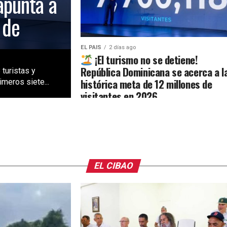
apunta a
 de
EL PAIS
2 días ago
¡El turismo no se detiene!
República Dominicana se acerca a l
 turistas y
histórica meta de 12 millones de
meros siete...
visitantes en 2026
EL CIBAO