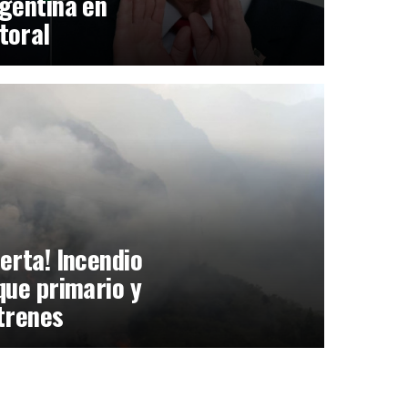
gentina en
toral
erta! Incendio
que primario y
trenes