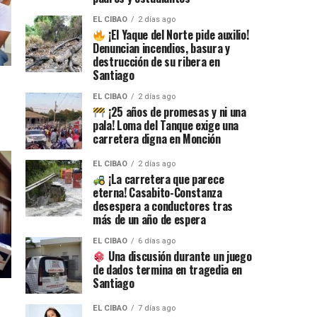
EL CIBAO
2 días ago
¡El Yaque del Norte pide auxilio!
Denuncian incendios, basura y
destrucción de su ribera en
Santiago
EL CIBAO
2 días ago
¡25 años de promesas y ni una
pala! Loma del Tanque exige una
carretera digna en Monción
EL CIBAO
2 días ago
¡La carretera que parece
eterna! Casabito-Constanza
desespera a conductores tras
más de un año de espera
EL CIBAO
6 días ago
Una discusión durante un juego
de dados termina en tragedia en
Santiago
EL CIBAO
7 días ago