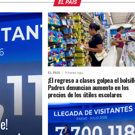
EL PAIS
EL PAIS
9 horas ago
¡El regreso a clases golpea el bolsill
Padres denuncian aumento en los
precios de los útiles escolares
e!