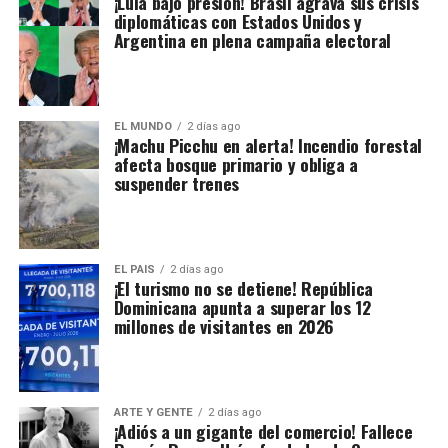
¡Lula bajo presión! Brasil agrava sus crisis
diplomáticas con Estados Unidos y
Argentina en plena campaña electoral
EL MUNDO
2 días ago
¡Machu Picchu en alerta! Incendio forestal
afecta bosque primario y obliga a
suspender trenes
EL PAIS
2 días ago
¡El turismo no se detiene! República
Dominicana apunta a superar los 12
millones de visitantes en 2026
ARTE Y GENTE
2 días ago
¡Adiós a un gigante del comercio! Fallece