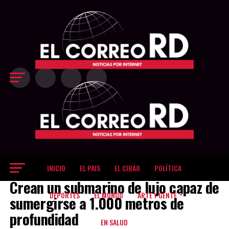
Exit mobile version
INICIO
EL PAIS
EL CIBAO
POLÍTICA
NOTICIAS
Crean un submarino de lujo capaz de
DEPORTES
EL MUNDO
ARTE Y GENTE
sumergirse a 1.000 metros de
profundidad
EN SALUD