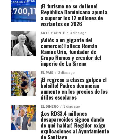
¡El turismo no se detiene!
República Dominicana apunta
a superar los 12 millones de
visitantes en 2026
ARTE Y GENTE
3 días ago
¡Adiós a un gigante del
comercio! Fallece Román
Ramos Uría, fundador de
Grupo Ramos y creador del
imperio de La Sirena
EL PAIS
3 días ago
¡El regreso a clases golpea el
bolsillo! Padres denuncian
aumento en los precios de los
útiles escolares
EL DINERO
3 días ago
¡Los RD$3.4 millones
desaparecidos siguen dando
de qué hablar! Regidor exige
explicaciones al Ayuntamiento
de Santiago