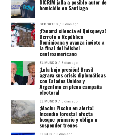
DICRIM jalla a posible autor de
homicidio en Santiago
DEPORTES
3 días ago
¡Panamá silencia el Quisqueya!
Derrota a República
Dominicana y avanza invicto a
la final del béisbol
centroamericano
EL MUNDO
3 días ago
¡Lula bajo presión! Brasil
agrava sus crisis diplomáticas
con Estados Unidos y
Argentina en plena campaña
electoral
EL MUNDO
3 días ago
¡Machu Picchu en alerta!
Incendio forestal afecta
bosque primario y obliga a
suspender trenes
EL PAIS
3 días ago