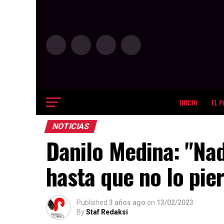
INICIO
EL P
NOTICIAS
Danilo Medina: "Nad
hasta que no lo pie
Published
3 años ago
on
13/02/2023
By
Staf Redaksi