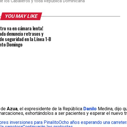
 de los Caballeros y toda Republica Dominicana
YOU MAY LIKE
etro va en cámara lenta!
ada denuncia retrasos y
 de seguridad en la Línea 1-B
nto Domingo
de
Azua
, el expresidente de la República
Danilo
Medina, dijo qu
rcaciones, exhortándolos a ser pacientes y esperar el nuevo tr
res inversiones para Pinalito
Ocho años esperando una carreter
la carretera
Continuarán las protestas