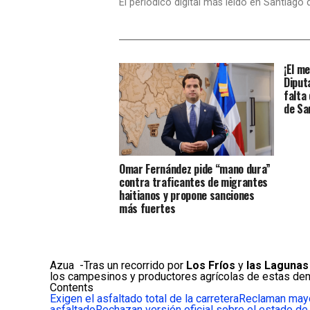
El periódico digital más leído en Santiago
¡El m
Diput
falta
de Sa
Omar Fernández pide “mano dura”
contra traficantes de migrantes
haitianos y propone sanciones
más fuertes
Azua -Tras un recorrido por
Los Fríos
y
las Lagunas
los campesinos y productores agrícolas de estas dema
Contents
Exigen el asfaltado total de la carretera
Reclaman mayo
asfaltado
Rechazan versión oficial sobre el estado de 