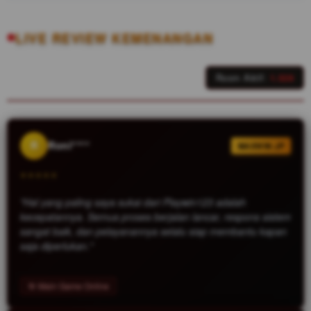
dan paling
the best di
LIVE REVIEW KEMENANGAN
tahun 2026
dengan
bocoran
Room Aktif:
1.528
permainan
yang tepat
dan jitu.
R
Rian****
V
i
e
w
l
i
c
e
n
s
e
d