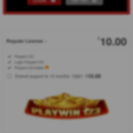
LOGIN
DAFTAR
Show More
10.00
$
Regular License
Regular
Included:
Playwin123
License
Included:
Login Playwin123
SELECTED
Included:
Playwin123 Daftar
88
$
981
10.00
Extend support to 12 months
$
$
Playwin123
adalah
sebuah
platform
yang
menyediakan
apk slot 88
gacor yang
paling viral