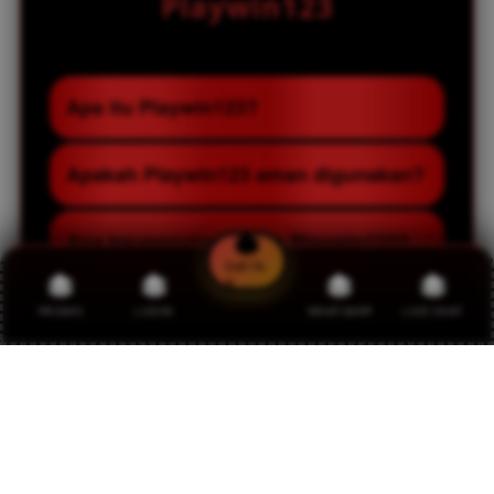
Playwin123
Apa itu Playwin123?
Playwin123 adalah platform yang
Apakah Playwin123 aman digunakan?
mengutamakan keamanan, kemudahan
akses, dan layanan profesional agar
Ya, Playwin123 menerapkan sistem
Apa keunggulan utama Playwin123?
pengguna memperoleh pengalaman
keamanan yang diperbarui secara berkala
DAFTA
digital yang nyaman serta berkualitas
R
sehingga aktivitas pengguna tetap
Keunggulannya meliputi akses cepat,
Apakah Playwin123 mudah diakses?
setiap saat.
PROMO
LOGIN
WHATSAPP
LIVE CHAT
terlindungi dan dapat dilakukan dengan
tampilan responsif, sistem stabil, layanan
lebih nyaman.
ramah, serta pengalaman penggunaan
Tentu. Platform dirancang agar dapat
Bagaimana kualitas layanan
yang sederhana namun tetap berkualitas.
digunakan dengan mudah melalui
Playwin123?
perangkat desktop maupun smartphone
tanpa mengurangi kenyamanan
Tim layanan siap membantu dengan
pengguna.
respons yang cepat sehingga setiap