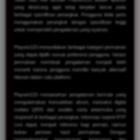
yang dirancang agar tetap berjalan lancar pada
berbagai spesifikasi perangkat. Pengguna tidak perlu
menggunakan perangkat dengan spesifikasi tinggi
untuk memperoleh pengalaman yang nyaman.
Playwin123 menyediakan berbagai kategori permainan
yang dapat dipilih sesuai preferensi pengguna. Variasi
permainan membuat pengalaman menjadi lebih
menarik karena pengguna memiliki banyak alternatif
hiburan dalam satu platform.
Playwin123 menawarkan pengalaman bermain yang
mengutamakan kemudahan akses, transaksi digital
melalui QRIS dan ewallet, serta antarmuka yang
responsif di berbagai perangkat. Informasi seperti RTP
Live dapat menjadi referensi bagi pemain, namun
bukan jaminan hasil permainan. Dengan
mengedepankan kenyamanan, keamanan, dan