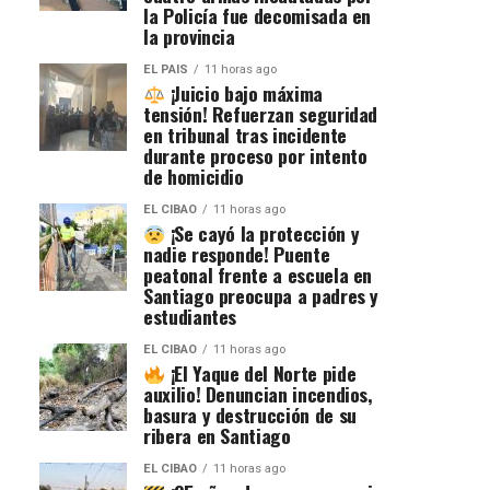
la Policía fue decomisada en
la provincia
EL PAIS
11 horas ago
¡Juicio bajo máxima
tensión! Refuerzan seguridad
en tribunal tras incidente
durante proceso por intento
de homicidio
EL CIBAO
11 horas ago
¡Se cayó la protección y
nadie responde! Puente
peatonal frente a escuela en
Santiago preocupa a padres y
estudiantes
EL CIBAO
11 horas ago
¡El Yaque del Norte pide
auxilio! Denuncian incendios,
basura y destrucción de su
ribera en Santiago
EL CIBAO
11 horas ago