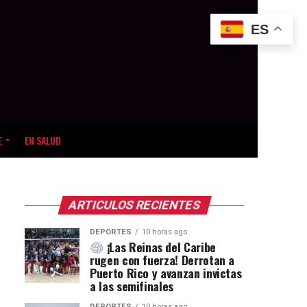
ES
E
EN SALUD
ARTICULOS RECIENTES
DEPORTES
10 horas ago
¡Las Reinas del Caribe
rugen con fuerza! Derrotan a
Puerto Rico y avanzan invictas
a las semifinales
DEPORTES
10 horas ago