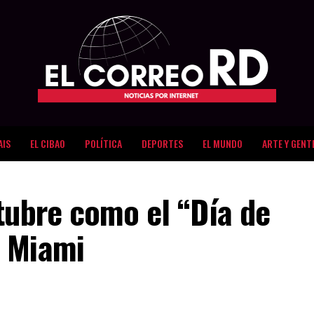
AIS
EL CIBAO
POLÍTICA
DEPORTES
EL MUNDO
ARTE Y GENT
tubre como el “Día de
n Miami