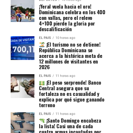
¡Yeral vuela hacia el oro!
Dominicana celebra en los 400
con vallas, pero el relevo
4×100 pierde la gloria por
descalificación
EL PAIS
10 horas ago
¡El turismo no se detiene!
República Dominicana se
acerca a la histórica meta de
12 millones de visitantes en
2026
EL PAIS
11 horas ago
¡El peso sorprende! Banco
Central asegura que su
fortaleza no es casualidad y
explica por qué sigue ganando
terreno
EL PAIS
11 horas ago
¡Santo Domingo encabeza
la lista! Casi una de cada
cuatro armas incautadas por