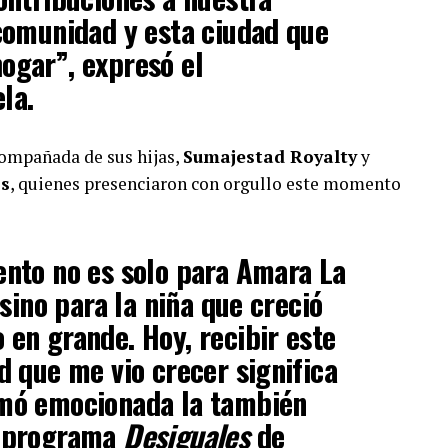
 comunidad y esta ciudad que
ogar”, expresó el
la.
compañada de sus hijas,
Sumajestad Royalty
y
os
, quienes presenciaron con orgullo este momento
ento no es solo para Amara La
 sino para la niña que creció
en grande. Hoy, recibir este
d que me vio crecer significa
mó emocionada la también
l programa
Desiguales
de