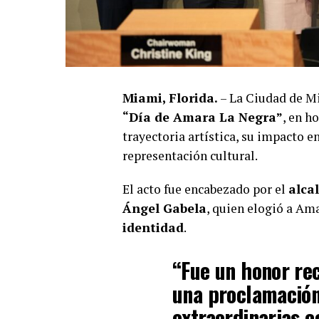
Miami, Florida.
– La Ciudad de Mi
“Día de Amara La Negra”
, en h
trayectoria artística, su impacto 
representación cultural.
El acto fue encabezado por el
alca
Ángel Gabela
, quien elogió a A
identidad
.
“Fue un honor re
una proclamación 
extraordinarias c