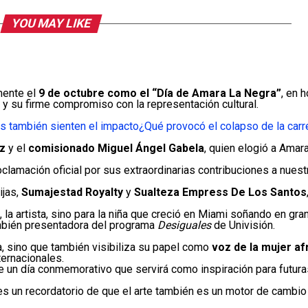
YOU MAY LIKE
mente el
9 de octubre como el “Día de Amara La Negra”
, en 
a y su firme compromiso con la representación cultural.
s también sienten el impacto
¿Qué provocó el colapso de la carr
ez
y el
comisionado Miguel Ángel Gabela
, quien elogió a Ama
lamación oficial por sus extraordinarias contribuciones a nuest
ijas,
Sumajestad Royalty
y
Sualteza Empress De Los Santos
la artista, sino para la niña que creció en Miami soñando en gran
ambién presentadora del programa
Desiguales
de Univisión.
ca, sino que también visibiliza su papel como
voz de la mujer af
ernacionales.
ce un día conmemorativo que servirá como inspiración para futu
 un recordatorio de que el arte también es un motor de cambio s