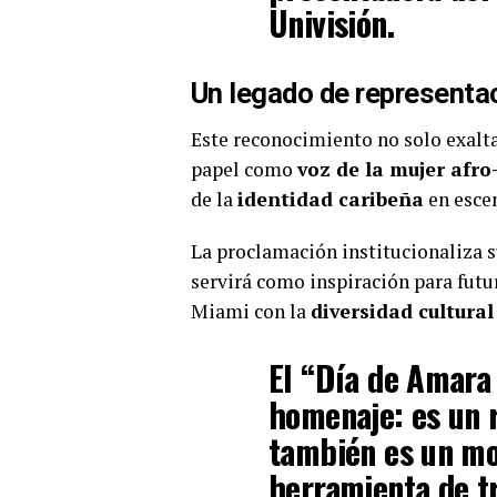
Univisión.
Un legado de representac
Este reconocimiento no solo exalta 
papel como
voz de la mujer afro
de la
identidad caribeña
en escen
La proclamación institucionaliza 
servirá como inspiración para fut
Miami con la
diversidad cultural
El “Día de Amara
homenaje: es un r
también es un mo
herramienta de t