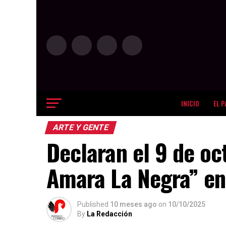
INICIO
EL P
ARTE Y GENTE
Declaran el 9 de oc
Amara La Negra” e
Published
10 meses ago
on
10/10/2025
By
La Redacción