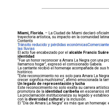
Miami, Florida.
– La Ciudad de Miami declaró oficial
trayectoria artística, su impacto en la comunidad latin
Contents
Tránsito reducido y pérdidas económicas
Comerciante
las lluvias
El acto fue encabezado por el
alcalde Francis Suár
identidad
.
“Fue un honor reconocer a Amara La Negra con una proc
llamamos hogar”, expresó el comisionado Gabela.
La cantante recibió el homenaje acompañada de sus h
histórico.
“Este reconocimiento no es solo para Amara La Negra, 
crecer significa muchísimo”, afirmó emocionada la t
Un legado de representación y lucha
Este reconocimiento no solo exalta su carrera artísti
promotora de la
identidad caribeña
en escenarios int
La proclamación institucionaliza su legado y estable
con la
diversidad cultural
y la inclusión.
El “Día de Amara La Negra” es más que un homenaje: es