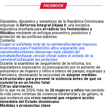
FACEBOOK
Diputadas, diputados y senadoras de la República Dominicana
impulsan la
Reforma Integral Déjala Ir
, una iniciativa
legislativa diseñada para
erradicar los feminicidios y
filicidios
mediante un enfoque preventivo, predictivo y
protector de las políticas públicas.
Contents
Exigen el asfaltado total de la carretera
Reclaman mayores
inversiones para Pinalito
Ocho años esperando una
carretera
Residentes denuncian mala calidad del
asfaltado
Rechazan versión oficial sobre el estado de la
carretera
Continuarán las protestas
Durante la asamblea de seguimiento de la reforma, los
legisladores expresaron su preocupación por el aumento de
asesinatos de mujeres y niños a manos de parejas, exparejas y
familiares, destacando la necesidad de
adoptar medidas
estructurales para prevenir la violencia antes de que se
convierta en un hecho fatal
.
Cifras alarmantes
En lo que va de 2026, más de
26 mujeres y niños
han perdido
la vida como víctimas de violencia intrafamiliar y de género, lo
que evidencia una
crisis nacional que requiere acción
inmediata del Estado dominicano
.
Medidas y propuestas clave