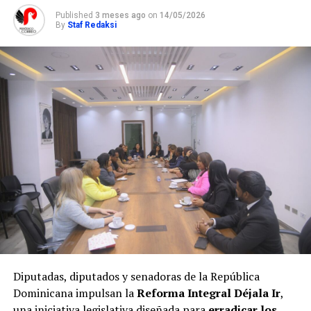
Published
3 meses ago
on
14/05/2026
By
Staf Redaksi
Diputadas, diputados y senadoras de la República
Dominicana impulsan la
Reforma Integral Déjala Ir
,
una iniciativa legislativa diseñada para
erradicar los