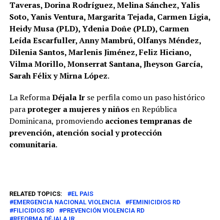
Taveras, Dorina Rodríguez, Melina Sánchez, Yalis
Soto, Yanis Ventura, Margarita Tejada, Carmen Ligia,
Heidy Musa (PLD), Ydenia Doñe (PLD), Carmen
Leída Escarfuller, Anny Mambrú, Olfanys Méndez,
Dilenia Santos, Marlenis Jiménez, Feliz Hiciano,
Vilma Morillo, Monserrat Santana, Jheyson García,
Sarah Félix y Mirna López
.
La Reforma
Déjala Ir
se perfila como un paso histórico
para
proteger a mujeres y niños
en República
Dominicana, promoviendo
acciones tempranas de
prevención, atención social y protección
comunitaria
.
RELATED TOPICS:
EL PAIS
EMERGENCIA NACIONAL VIOLENCIA
FEMINICIDIOS RD
FILICIDIOS RD
PREVENCIÓN VIOLENCIA RD
REFORMA DÉJALA IR