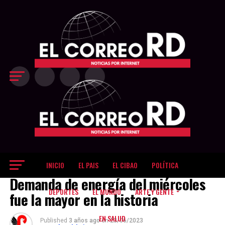
Exit mobile version
INICIO
EL PAIS
EL CIBAO
POLÍTICA
EL DINERO
Demanda de energía del miércoles
DEPORTES
EL MUNDO
ARTE Y GENTE
fue la mayor en la historia
EN SALUD
Published
3 años ago
on
23/06/2023