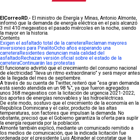
ElCorreoRD.-
El ministro de Energía y Minas, Antonio Almonte,
informó que la demanda de energía eléctrica en el país alcanzó
3 mil 410 megavatios el pasado miércoles en la noche, siendo
la mayor en la historia.
Contents
Exigen el asfaltado total de la carretera
Reclaman mayores
inversiones para Pinalito
Ocho años esperando una
carretera
Residentes denuncian mala calidad del
asfaltado
Rechazan versión oficial sobre el estado de la
carretera
Continuarán las protestas
El funcionario advirtió que el crecimiento del consumo nacional
de electricidad “lleva un ritmo extraordinario” y será mayor antes
de la llegada del mes de septiembre.
A través de su cuenta de Twitter, reiteró que “esa gran demanda
está siendo atendida en un 98 %”, ya que fueron agregados
unos 368 megavatios con la licitación de urgencia 2021-2022;
los aportes de energías renovables y las hidroeléctricas.
De este modo, sostuvo que el crecimiento de la economía en la
República Dominicana y el calor, producto de las altas
temperaturas, son factores que impulsan la demanda. No
obstante, precisó que el Gobierno garantiza la oferta para suplir
la energía requerida por la población.
Almonte también explicó, mediante un comunicado remitido a
los medios de comunicación, que la indicada licitación fue
ordenada por el presidente Luis Abinader al constatar que la