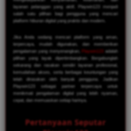
layanan pelanggan yang aktif, Playwin123 menjadi
salah satu pilihan bagi pengguna yang mencari
platform hiburan digital yang praktis dan modern.
Jika Anda sedang mencari platform yang aman,
terpercaya, mudah digunakan, dan memberikan
pengalaman yang menyenangkan,
Playwin123
adalah
pilihan yang layak dipertimbangkan. Bergabunglah
sekarang dan rasakan sendiri layanan profesional,
kemudahan akses, serta berbagai keuntungan yang
telah dirasakan oleh banyak pengguna. Jadikan
Playwin123 sebagai partner terpercaya untuk
menikmati pengalaman digital yang lebih nyaman,
cepat, dan memuaskan setiap harinya.
Pertanyaan Seputar
Playwin123