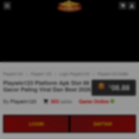
Playwin123
Playwin 123
Login Playwin123
Playwin123 Daftar
Playwin123 Platform Apk Slot 88
08.88
$
Gacor Paling Viral Dan Best 2026
By
Playwin123
303
sales
Game Online
LOGIN
DAFTAR