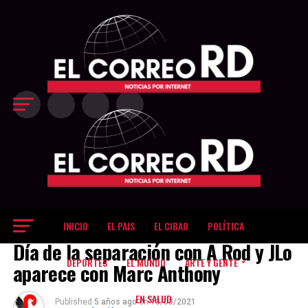
Exit mobile version
INICIO
EL PAIS
EL CIBAO
POLÍTICA
ARTE Y GENTE
Día de la separación con A Rod y JLo
DEPORTES
EL MUNDO
ARTE Y GENTE
aparece con Marc Anthony
EN SALUD
Published
5 años ago
on
13/03/2021