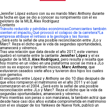
Jennifer López estuvo con su ex marido Marc Anthony durante
la fecha en que se dio a conocer su rompimiento con el ex
pelotero de la MLB, Alex Rodríguez
Contents
Tránsito reducido y pérdidas económicas
Comerciantes también
sienten el impacto
¿Qué provocó el colapso de la carretera?
La
empresa atribuye el retraso a la geología y las lluvias
¿Será esto la señal de una posible reconciliación entre JLo y
Marc?. Reza el dicho que la vida da segundas oportunidades,
amanecerá y véremos…
Tras una relación que data desde el año 2017, este viernes
quebró el romante entre la cantante
Jennifer López
y el ex
jugador de la MLB,
Alex Rodríguez
, pero resulta y resalta que
hoy mismo en un vídeo en una plataforma social se mira a JLo
con su ex esposo y también músico,
Marc Anthony
, que
estuvieron casados siete años y tuvieron dos hijos los cuales
son gemelos.
El encuentro entre López y Anthony se dio 10 días después de
que ellos rompieron el matrimonio en el año 2011 y el cual
comenzaron en el 2004. ¿Será esto la señal de una posible
reconciliación entre JLo y Marc?. Reza el dicho que la vida da
segundas oportunidades, amanecerá y véremos…
Pero mientras son peras o son manzanas, la también actriz que
desde hace casi dos años estaba comprometida en matrimonio
con el ex slugger de los Yankees de Nueva York, publicó un