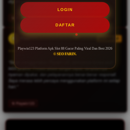
digunakan."
LOGIN
🎯 Mobile Game
DAFTAR
D
Dewe****
MAXWIN JP
Playwin123 Platform Apk Slot 88 Gacor Paling Viral Dan Best 2026
⭐⭐⭐⭐⭐
© SEO FARIN.
"Platform ini sangat mudah dipahami bahkan untuk
pengguna baru. Saya tidak membutuhkan waktu lama untuk
beradaptasi karena seluruh fiturnya tersusun rapi dan mudah
digunakan."
🎯 Mobile Game