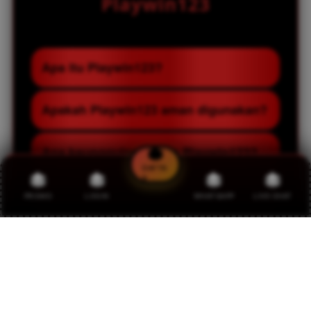
Apa itu Playwin123?
Playwin123 adalah platform yang
Apakah Playwin123 aman digunakan?
mengutamakan keamanan, kemudahan
akses, dan layanan profesional agar
Ya, Playwin123 menerapkan sistem
Apa keunggulan utama Playwin123?
pengguna memperoleh pengalaman
keamanan yang diperbarui secara berkala
digital yang nyaman serta berkualitas
sehingga aktivitas pengguna tetap
DAFTA
Keunggulannya meliputi akses cepat,
R
Apakah Playwin123 mudah diakses?
setiap saat.
terlindungi dan dapat dilakukan dengan
tampilan responsif, sistem stabil, layanan
PROMO
LOGIN
WHATSAPP
LIVE CHAT
lebih nyaman.
ramah, serta pengalaman penggunaan
Tentu. Platform dirancang agar dapat
Bagaimana kualitas layanan
yang sederhana namun tetap berkualitas.
digunakan dengan mudah melalui
Playwin123?
perangkat desktop maupun smartphone
tanpa mengurangi kenyamanan
Tim layanan siap membantu dengan
pengguna.
respons yang cepat sehingga setiap