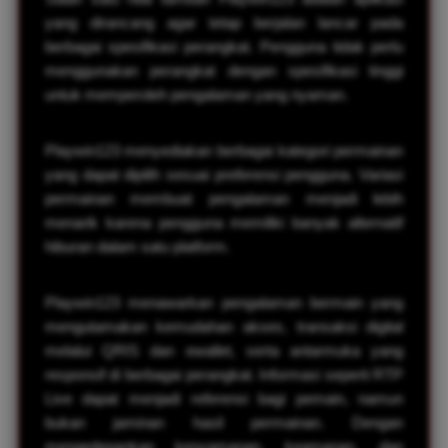
yang dirancang agar tetap berjalan lancar pada
berbagai spesifikasi perangkat. Pengguna tidak perlu
menggunakan perangkat dengan spesifikasi tinggi
untuk memperoleh pengalaman yang nyaman.
Playwin123 menyediakan berbagai kategori permainan
yang dapat dipilih sesuai preferensi pengguna. Variasi
permainan membuat pengalaman menjadi lebih
menarik karena pengguna memiliki banyak alternatif
hiburan dalam satu platform.
Playwin123 menawarkan pengalaman bermain yang
mengutamakan kemudahan akses, transaksi digital
melalui QRIS dan ewallet, serta antarmuka yang
responsif di berbagai perangkat. Informasi seperti RTP
Live dapat menjadi referensi bagi pemain, namun
bukan jaminan hasil permainan. Dengan
mengedepankan kenyamanan, keamanan, dan