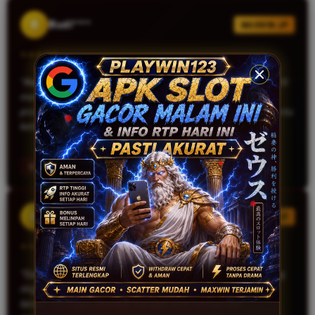
e
t
K
Kadek****
MAXWIN JP
a
i
⭐⭐⭐⭐⭐
l
s
"Salah satu kelebihan Playwin123 adalah tampilannya yang
ringan dan nyaman di smartphone. Semua fitur berjalan
lancar sehingga aktivitas menjadi lebih efisien dan
menyenangkan."
🎯 Playwin123 Daftar
B
Budi****
MAXWIN JP
⭐⭐⭐⭐⭐
"Awalnya hanya ingin mencoba, tetapi sekarang Playwin123
menjadi pilihan utama saya. Navigasinya sederhana,
prosesnya cepat, dan dukungan pelanggan selalu membantu