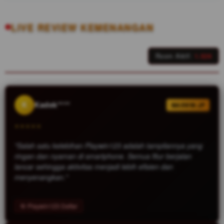
dan paling
the best di
LIVE REVIEW KEMENANGAN
tahun 2026
dengan
bocoran
Room Aktif:
1.533
permainan
yang tepat
dan jitu.
D
Dewe****
V
i
e
w
l
i
c
e
n
s
e
d