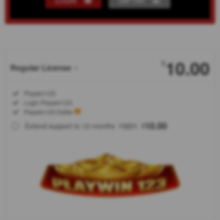
LOGIN
DAFTAR
Show More
10.00
$
Regular License
Regular
Included:
Playwin123
License
Included:
Login Playwin123
SELECTED
Included:
Playwin123 Daftar
88
$
981
10.00
Extend support to 12 months
$
$
Playwin123
adalah
sebuah
platform
yang
menyediakan
apk slot 88
gacor yang
paling viral