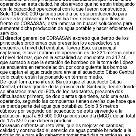
operando en esta ciudad, ha observado que no están trabajando
con la capacidad operacional con la que fueron construidos.
Solo 104 650 000 galones por día se está produciendo para
servir a la población. Pero en las tres semanas que lleva al
frente de CORAASAN, está inmersa en buscar soluciones para
aumentar dicha producción de agua potable y hacer eficiente el
servicio.
El director general de CORAASAN expresó que dentro de los
principales problemas que presentan los acueductos se
encuentra el nivel del embalse Tavera-Bao, su principal
captación, el nivel óptimo de operación es de 321 metros sobre
el nivel del mar, que en la actualidad se encuentra en 317.46,
que sumado a que la estación de bombeo de la toma de López
se encuentra en remodelación, por consiguiente las bombas
que captan el agua cruda para enviar al acueducto Cibao Central
solo cuatro están funcionando en término medio.
De igual forma, manifestó Burgos que el acueducto Cibao
Central, el más grande de la provincia de Santiago, desde donde
se abastece más del 80% de los habitantes, presenta dos
dificultades: primero, de dos plantas que tiene, solo una está
operando, segundo las compuertas tienen averías que hace que
se pierda parte del agua que potabiliza. Solo 3.5 metros
cúbicos por segundo del acueducto se está sirviendo a la
población, igual a 80 500 000 galones por día (MGD), de un total
de 125 MGD que debería producir.
Coraasan enfrenta un reto vital, que es mejorar en cantidad,
calidad y continuidad el servicio de agua potable brindado a la
población y para ello debemos tomar medidas cuantiosas, en