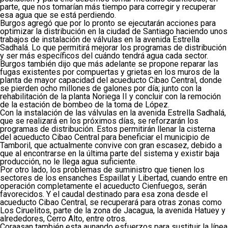
parte, que nos tomarían más tiempo para corregir y recuperar
esa agua que se está perdiendo.
Burgos agregó que por lo pronto se ejecutarán acciones para
optimizar la distribución en la ciudad de Santiago haciendo unos
trabajos de instalación de válvulas en la avenida Estrella
Sadhalá. Lo que permitirá mejorar los programas de distribución
y ser más específicos del cuándo tendrá agua cada sector.
Burgos también dijo que más adelante se propone reparar las
fugas existentes por compuertas y grietas en los muros de la
planta de mayor capacidad del acueducto Cibao Central, donde
se pierden ocho millones de galones por día; junto con la
rehabilitación de la planta Noriega II y concluir con la remoción
de la estación de bombeo de la toma de López.
Con la instalación de las válvulas en la avenida Estrella Sadhalá,
que se realizará en los próximos días, se reforzarán los
programas de distribución. Estos permitirán llenar la cisterna
del acueducto Cibao Central para beneficiar el municipio de
Tamboril, que actualmente convive con gran escasez, debido a
que al encontrarse en la última parte del sistema y existir baja
producción, no le llega agua suficiente.
Por otro lado, los problemas de suministro que tienen los
sectores de los ensanches Espaillat y Libertad, cuando entre en
operación completamente el acueducto Cienfuegos, serán
favorecidos. Y el caudal destinado para esa zona desde el
acueducto Cibao Central, se recuperará para otras zonas como
Los Ciruelitos, parte de la zona de Jacagua, la avenida Hatuey y
alrededores, Cerro Alto, entre otros.
Coraasan también esta aunando esfuerzos para sustituir la línea