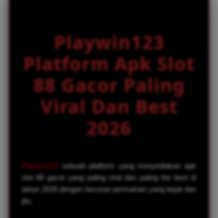
Playwin123
Platform Apk Slot
88 Gacor Paling
Viral Dan Best
2026
Playwin123
sebuah platform yang menyediakan apk
slot 88 gacor yang paling viral dan paling the best di
tahun 2026 dengan bocoran permainan yang tepat dan
jitu.