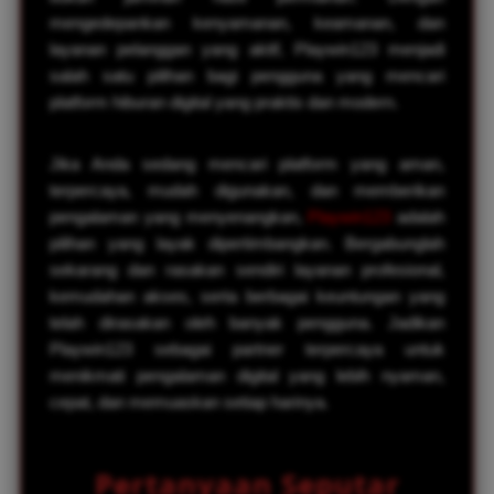
mengedepankan kenyamanan, keamanan, dan
layanan pelanggan yang aktif, Playwin123 menjadi
salah satu pilihan bagi pengguna yang mencari
platform hiburan digital yang praktis dan modern.
Jika Anda sedang mencari platform yang aman,
terpercaya, mudah digunakan, dan memberikan
pengalaman yang menyenangkan,
Playwin123
adalah
pilihan yang layak dipertimbangkan. Bergabunglah
sekarang dan rasakan sendiri layanan profesional,
kemudahan akses, serta berbagai keuntungan yang
telah dirasakan oleh banyak pengguna. Jadikan
Playwin123 sebagai partner terpercaya untuk
menikmati pengalaman digital yang lebih nyaman,
cepat, dan memuaskan setiap harinya.
Pertanyaan Seputar