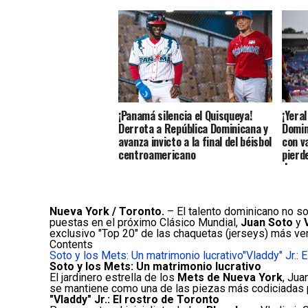
¡Panamá silencia el Quisqueya!
¡Yeral
Derrota a República Dominicana y
Domin
avanza invicto a la final del béisbol
con v
centroamericano
pierde
desca
Nueva York / Toronto.
– El talento dominicano no sol
puestas en el próximo Clásico Mundial,
Juan Soto
y
exclusivo "Top 20″ de las chaquetas (jerseys) más v
Contents
Soto y los Mets: Un matrimonio lucrativo
"Vladdy" Jr.: 
Soto y los Mets: Un matrimonio lucrativo
El jardinero estrella de los
Mets de Nueva York
, Jua
se mantiene como una de las piezas más codiciadas p
"Vladdy" Jr.: El rostro de Toronto