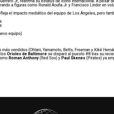
Guerrero Jr., reafirma su estatus de ícono internacional. A pesar 
erando a figuras como Ronald Acuña Jr. y Francisco Lindor en vo
refleja el impacto mediático del equipo de Los Ángeles, pero ta
s
s
uevo equipo)
os más vendidos (Ohtani, Yamamoto, Betts, Freeman y Kiké Herná
 los
Orioles de Baltimore
se disparó al puesto #8 tras su reci
 como
Roman Anthony
(Red Sox) y
Paul Skenes
(Pirates) ya em