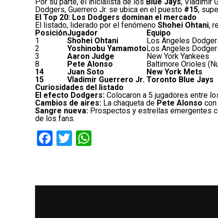
Por su parte, el inicialista de los
Blue Jays
, Vladimir 
Dodgers, Guerrero Jr. se ubica en el puesto
#15
, sup
El Top 20: Los Dodgers dominan el mercado
El listado, liderado por el fenómeno
Shohei Ohtani
, 
Posición
Jugador
Equipo
1
Shohei Ohtani
Los Angeles Dodger
2
Yoshinobu Yamamoto
Los Angeles Dodger
3
Aaron Judge
New York Yankees
8
Pete Alonso
Baltimore Orioles (N
14
Juan Soto
New York Mets
15
Vladimir Guerrero Jr.
Toronto Blue Jays
Curiosidades del listado
El efecto Dodgers:
Colocaron a 5 jugadores entre l
Cambios de aires:
La chaqueta de
Pete Alonso
con
Sangre nueva:
Prospectos y estrellas emergentes
de los fans.
Facebook
Twitter
WhatsApp