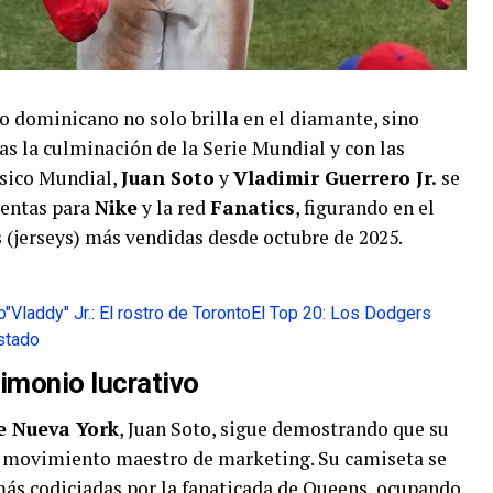
to dominicano no solo brilla en el diamante, sino
ras la culminación de la Serie Mundial y con las
ásico Mundial,
Juan Soto
y
Vladimir Guerrero Jr.
se
entas para
Nike
y la red
Fanatics
, figurando en el
s (jerseys) más vendidas desde octubre de 2025.
o
"Vladdy" Jr.: El rostro de Toronto
El Top 20: Los Dodgers
istado
imonio lucrativo
e Nueva York
, Juan Soto, sigue demostrando que su
n movimiento maestro de marketing. Su camiseta se
ás codiciadas por la fanaticada de Queens, ocupando