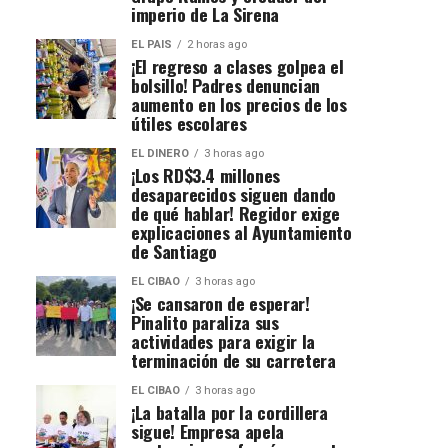
imperio de La Sirena
EL PAIS
2 horas ago
¡El regreso a clases golpea el
bolsillo! Padres denuncian
aumento en los precios de los
útiles escolares
EL DINERO
3 horas ago
¡Los RD$3.4 millones
desaparecidos siguen dando
de qué hablar! Regidor exige
explicaciones al Ayuntamiento
de Santiago
EL CIBAO
3 horas ago
¡Se cansaron de esperar!
Pinalito paraliza sus
actividades para exigir la
terminación de su carretera
EL CIBAO
3 horas ago
¡La batalla por la cordillera
sigue! Empresa apela