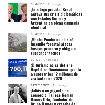
EL MUNDO
1 hora ago
¡Lula bajo presión! Brasil
agrava sus crisis diplomáticas
con Estados Unidos y
Argentina en plena campaña
electoral
EL MUNDO
1 hora ago
¡Machu Picchu en alerta!
Incendio forestal afecta
bosque primario y obliga a
suspender trenes
EL PAIS
2 horas ago
¡El turismo no se detiene!
República Dominicana apunta
a superar los 12 millones de
visitantes en 2026
ARTE Y GENTE
2 horas ago
¡Adiós a un gigante del
comercio! Fallece Román
Ramos Uría, fundador de
Grupo Ramos y creador del