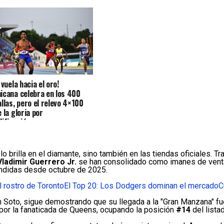
 vuela hacia el oro!
icana celebra en los 400
allas, pero el relevo 4×100
 la gloria por
lificación
o brilla en el diamante, sino también en las tiendas oficiales. Tr
Vladimir Guerrero Jr.
se han consolidado como imanes de vent
endidas desde octubre de 2025.
El rostro de Toronto
El Top 20: Los Dodgers dominan el mercado
C
n Soto, sigue demostrando que su llegada a la "Gran Manzana" 
or la fanaticada de Queens, ocupando la posición
#14
del lista