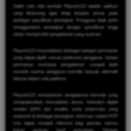
yang dirancang agar tetap berjalan lancar pada
berbagai spesifikasi perangkat. Pengguna tidak perlu
menggunakan perangkat dengan spesifikasi tinggi
untuk memperoleh pengalaman yang nyaman.
Playwin123 menyediakan berbagai kategori permainan
yang dapat dipilih sesuai preferensi pengguna. Variasi
permainan membuat pengalaman menjadi lebih
menarik karena pengguna memiliki banyak alternatif
hiburan dalam satu platform.
Playwin123 menawarkan pengalaman bermain yang
mengutamakan kemudahan akses, transaksi digital
melalui QRIS dan ewallet, serta antarmuka yang
responsif di berbagai perangkat. Informasi seperti RTP
Live dapat menjadi referensi bagi pemain, namun
bukan jaminan hasil permainan. Dengan
mengedepankan kenyamanan, keamanan, dan