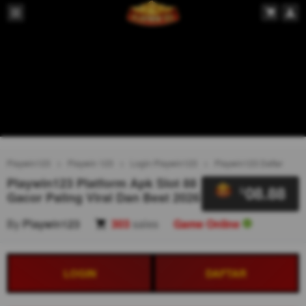
Playwin123
Playwin 123
Login Playwin123
Playwin123 Daftar
Playwin123 Platform Apk Slot 88
08.88
$
Gacor Paling Viral Dan Best 2026
By
Playwin123
303
sales
Game Online
LOGIN
DAFTAR