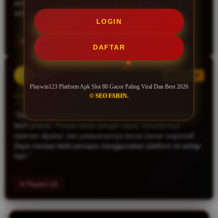
Saya merasa lebih percaya menggunakan platform ini setiap
hari."
LOGIN
🎯 Playwin123
DAFTAR
H
Hendra****
MAXWIN JP
Playwin123 Platform Apk Slot 88 Gacor Paling Viral Dan Best 2026
⭐⭐⭐⭐⭐
© SEO FARIN.
"Playwin123 benar-benar menghadirkan kualitas yang
konsisten. Mulai dari keamanan hingga kemudahan
penggunaan, semuanya terasa dirancang dengan baik
sehingga pengguna bisa merasa lebih nyaman."
🎯 Game Online