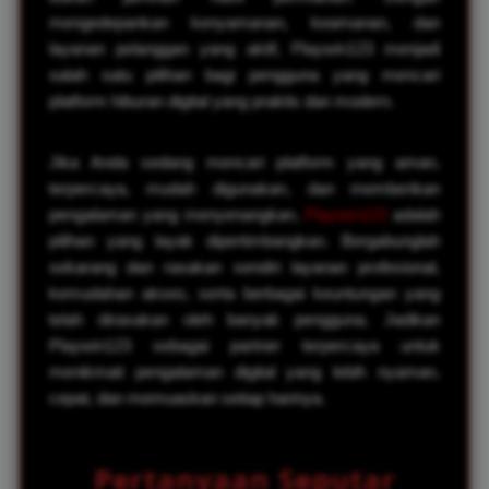
layanan pelanggan yang aktif, Playwin123 menjadi
salah satu pilihan bagi pengguna yang mencari
platform hiburan digital yang praktis dan modern.
Jika Anda sedang mencari platform yang aman,
terpercaya, mudah digunakan, dan memberikan
pengalaman yang menyenangkan,
Playwin123
adalah
pilihan yang layak dipertimbangkan. Bergabunglah
sekarang dan rasakan sendiri layanan profesional,
kemudahan akses, serta berbagai keuntungan yang
telah dirasakan oleh banyak pengguna. Jadikan
Playwin123 sebagai partner terpercaya untuk
menikmati pengalaman digital yang lebih nyaman,
cepat, dan memuaskan setiap harinya.
Pertanyaan Seputar