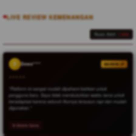
dan paling
the best di
LIVE REVIEW KEMENANGAN
tahun 2026
dengan
bocoran
Room Aktif:
1.538
permainan
yang tepat
dan jitu.
H
Hendra****
V
i
e
w
l
i
c
e
n
s
e
d