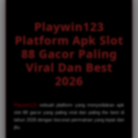
Playwin123
Platform Apk Slot
88 Gacor Paling
Viral Dan Best
2026
Playwin123
sebuah platform yang menyediakan apk
slot 88 gacor yang paling viral dan paling the best di
tahun 2026 dengan bocoran permainan yang tepat dan
jitu.
Salah satu nilai tambah Playwin123 adalah aplikasi