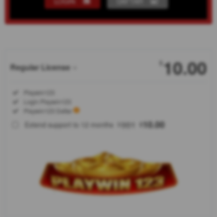
LOGIN
DAFTAR
Show More
10.00
$
Regular License
Regular
Included:
Playwin123
License
Included:
Login Playwin123
SELECTED
Included:
Playwin123 Daftar
88
$
981
10.00
Extend support to 12 months
$
$
Playwin123
adalah
sebuah
platform
yang
menyediakan
apk slot 88
gacor yang
paling viral