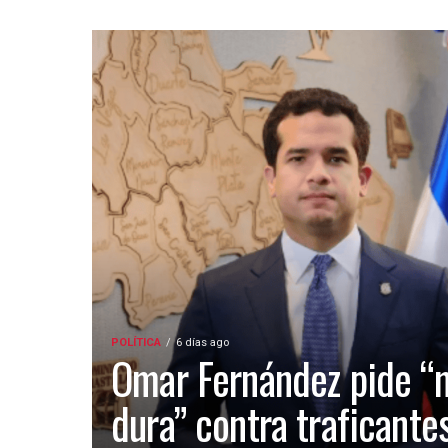
POLÍTICA
6 días ago
Omar Fernández pide “
dura” contra traficante