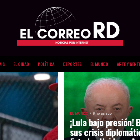
AIS
EL CIBAO
POLÍTICA
DEPORTES
EL MUNDO
ARTE Y GENT
EL MUNDO
8 horas ago
¡Lula bajo presión! 
sus crisis diplomát