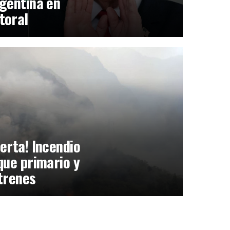
gentina en
toral
erta! Incendio
que primario y
trenes