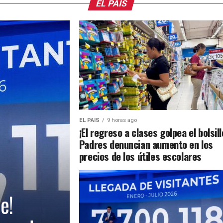
EL PAIS
EL PAIS
9 horas ago
¡El regreso a clases golpea el bolsill
Padres denuncian aumento en los
precios de los útiles escolares
e!