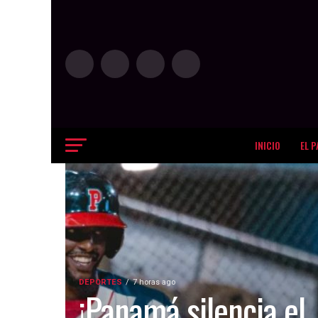
INICIO
EL P
DEPORTES
7 horas ago
¡Panamá silencia el