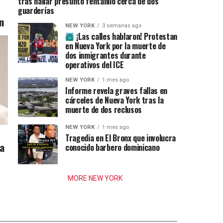
tras hallar presunto fentanilo cerca de dos
guarderías
n
NEW YORK
3 semanas ago
¡Las calles hablaron! Protestan
en Nueva York por la muerte de
dos inmigrantes durante
operativos del ICE
NEW YORK
1 mes ago
Informe revela graves fallas en
cárceles de Nueva York tras la
muerte de dos reclusos
NEW YORK
1 mes ago
Tragedia en El Bronx que involucra
ia
conocido barbero dominicano
MORE NEW YORK