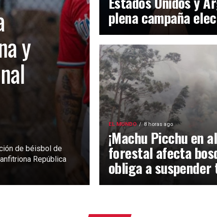
Estados Unidos y Ar
a
plena campaña elec
na y
inal
EL MUNDO
8 horas ago
¡Machu Picchu en al
forestal afecta bos
ción de béisbol de
anfitriona República
obliga a suspender 