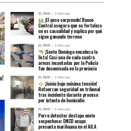
EL PAIS
2 días ago
¡El peso sorprende! Banco
Central asegura que su fortaleza
no es casualidad y explica por qué
sigue ganando terreno
EL PAIS
2 días ago
¡Santo Domingo encabeza la
lista! Casi una de cada cuatro
armas incautadas por la Policía
fue decomisada en la provincia
o!
EL PAIS
2 días ago
¡Juicio bajo máxima tensión!
Refuerzan seguridad en tribunal
tras incidente durante proceso
por intento de homicidio
EL PAIS
6 días ago
Perro detector destapa envío
sospechoso: DNCD ocupa
presunta marihuana en el AILA