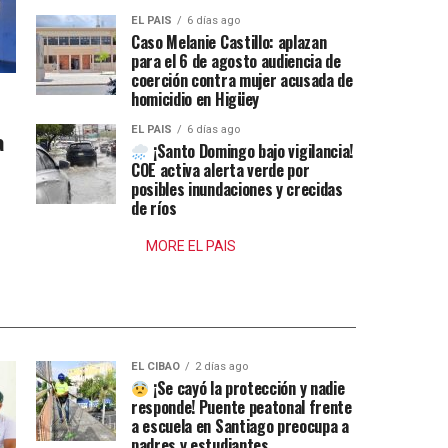
EL PAIS
6 días ago
Caso Melanie Castillo: aplazan
para el 6 de agosto audiencia de
coerción contra mujer acusada de
homicidio en Higüey
EL PAIS
6 días ago
a
¡Santo Domingo bajo vigilancia!
COE activa alerta verde por
posibles inundaciones y crecidas
de ríos
MORE EL PAIS
EL CIBAO
2 días ago
¡Se cayó la protección y nadie
responde! Puente peatonal frente
a escuela en Santiago preocupa a
padres y estudiantes