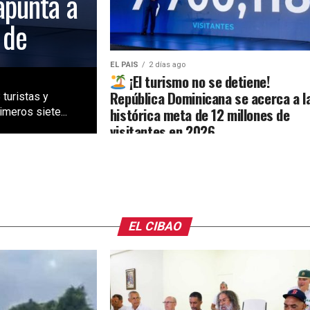
apunta a
 de
EL PAIS
2 días ago
¡El turismo no se detiene!
República Dominicana se acerca a l
 turistas y
histórica meta de 12 millones de
meros siete...
visitantes en 2026
EL CIBAO