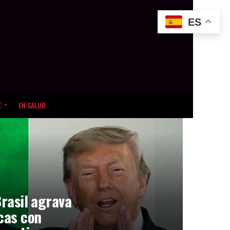
ES
E
EN SALUD
Brasil agrava
icas con