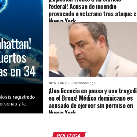
federal! Acusan de incendio
provocado a veterano tras ataque e
Nueva York
nhattan!
uertos
as en 34
NEW YORK
2 semanas ago
¡Una licencia en pausa y una traged
en el Bronx! Médico dominicano es
losis registrado
acusado de ejercer sin permiso en
rsonas y la...
Nueva York
POLITICA