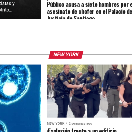
Público acusa a siete hombres por e
tistas y
asesinato de chofer en el Palacio d
rito...
Justicia de Santiago
NEW YORK
NEW YORK
2 semanas ago
¡Explosión frente a un edificio