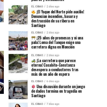
EL CIBAO
2 días ago
¡El Yaque del Norte pide auxilio!
Denuncian incendios, basura y
destrucción de su ribera en
Santiago
EL CIBAO
2 días ago
¡25 años de promesas y ni una
pala! Loma del Tanque exige una
carretera digna en Monción
EL CIBAO
2 días ago
¡La carretera que parece
eterna! Casabito-Constanza
desespera a conductores tras
más de un año de espera
EL CIBAO
6 días ago
Una discusión durante un juego
de dados termina en tragedia en
Santiago
EL CIBAO
7 días ago