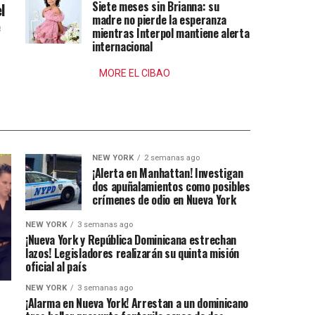
Siete meses sin Brianna: su
l
madre no pierde la esperanza
e
mientras Interpol mantiene alerta
internacional
MORE EL CIBAO
NEW YORK
2 semanas ago
¡Alerta en Manhattan! Investigan
dos apuñalamientos como posibles
crímenes de odio en Nueva York
NEW YORK
3 semanas ago
¡Nueva York y República Dominicana estrechan
lazos! Legisladores realizarán su quinta misión
oficial al país
NEW YORK
3 semanas ago
¡Alarma en Nueva York! Arrestan a un dominicano