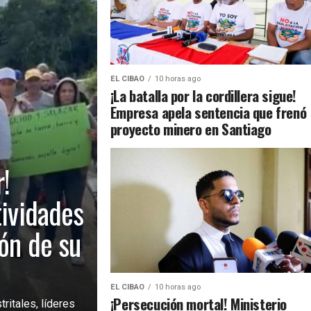
EL CIBAO
10 horas ago
¡La batalla por la cordillera sigue!
Empresa apela sentencia que frenó
proyecto minero en Santiago
!
tividades
ión de su
EL CIBAO
10 horas ago
¡Persecución mortal! Ministerio
ritales, líderes