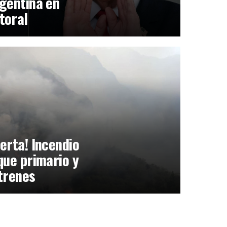
gentina en
toral
erta! Incendio
que primario y
trenes