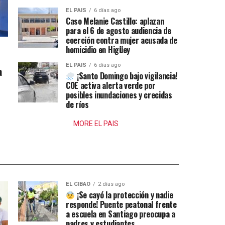
EL PAIS
6 días ago
Caso Melanie Castillo: aplazan
para el 6 de agosto audiencia de
coerción contra mujer acusada de
homicidio en Higüey
EL PAIS
6 días ago
a
¡Santo Domingo bajo vigilancia!
COE activa alerta verde por
posibles inundaciones y crecidas
de ríos
MORE EL PAIS
EL CIBAO
2 días ago
¡Se cayó la protección y nadie
responde! Puente peatonal frente
a escuela en Santiago preocupa a
padres y estudiantes