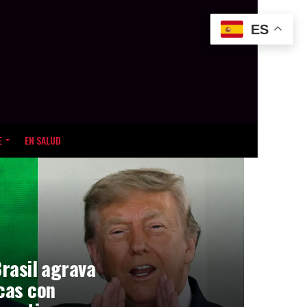
ES
E
EN SALUD
Brasil agrava
icas con