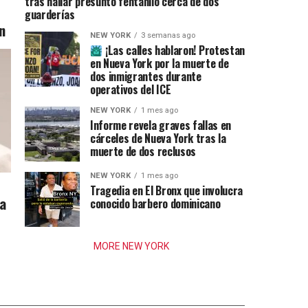
tras hallar presunto fentanilo cerca de dos
guarderías
n
NEW YORK
3 semanas ago
¡Las calles hablaron! Protestan
en Nueva York por la muerte de
dos inmigrantes durante
operativos del ICE
NEW YORK
1 mes ago
Informe revela graves fallas en
cárceles de Nueva York tras la
muerte de dos reclusos
NEW YORK
1 mes ago
Tragedia en El Bronx que involucra
ia
conocido barbero dominicano
MORE NEW YORK