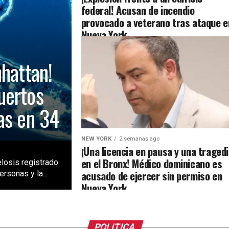
federal! Acusan de incendio
provocado a veterano tras ataque e
Nueva York
nhattan!
uertos
as en 34
NEW YORK
2 semanas ago
¡Una licencia en pausa y una traged
en el Bronx! Médico dominicano es
losis registrado
acusado de ejercer sin permiso en
rsonas y la...
Nueva York
POLITICA