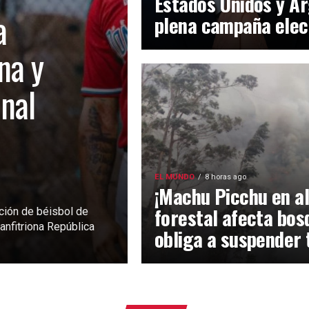
Estados Unidos y Ar
a
plena campaña elec
na y
inal
EL MUNDO
8 horas ago
¡Machu Picchu en al
forestal afecta bos
ción de béisbol de
anfitriona República
obliga a suspender 