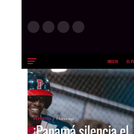
INICIO
EL P
DEPORTES
7 horas ago
¡Panamá silencia el