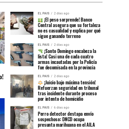
EL PAIS
2 días ago
¡El peso sorprende! Banco
Central asegura que su fortaleza
no es casualidad y explica por qué
sigue ganando terreno
EL PAIS
2 días ago
¡Santo Domingo encabeza la
lista! Casi una de cada cuatro
armas incautadas por la Policía
fue decomisada en la provincia
o!
EL PAIS
2 días ago
¡Juicio bajo máxima tensión!
Refuerzan seguridad en tribunal
tras incidente durante proceso
por intento de homicidio
EL PAIS
6 días ago
Perro detector destapa envío
sospechoso: DNCD ocupa
presunta marihuana en el AILA