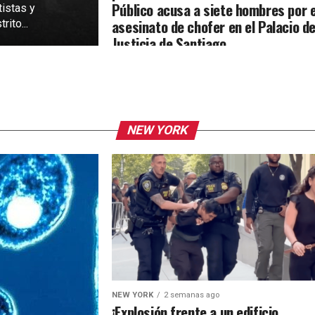
Público acusa a siete hombres por e
tistas y
asesinato de chofer en el Palacio d
rito...
Justicia de Santiago
NEW YORK
NEW YORK
2 semanas ago
¡Explosión frente a un edificio