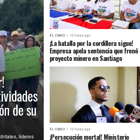
EL CIBAO
10 horas ago
¡La batalla por la cordillera sigue!
Empresa apela sentencia que frenó
proyecto minero en Santiago
!
tividades
ión de su
EL CIBAO
10 horas ago
¡Persecución mortal! Ministerio
ritales, líderes