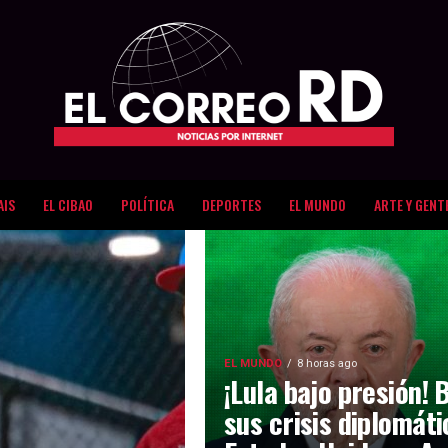
AIS
EL CIBAO
POLÍTICA
DEPORTES
EL MUNDO
ARTE Y GENT
EL MUNDO
8 horas ago
¡Lula bajo presión! 
sus crisis diplomát