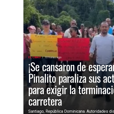
EL CIBAO
10 horas ago
¡Se cansaron de esperar
Pinalito paraliza sus ac
para exigir la terminac
carretera
Santiago, República Dominicana. Autoridades dist