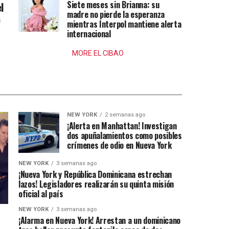
Siete meses sin Brianna: su
l
madre no pierde la esperanza
e
mientras Interpol mantiene alerta
internacional
MORE EL CIBAO
NEW YORK
2 semanas ago
¡Alerta en Manhattan! Investigan
dos apuñalamientos como posibles
crímenes de odio en Nueva York
NEW YORK
3 semanas ago
¡Nueva York y República Dominicana estrechan
lazos! Legisladores realizarán su quinta misión
oficial al país
NEW YORK
3 semanas ago
¡Alarma en Nueva York! Arrestan a un dominicano