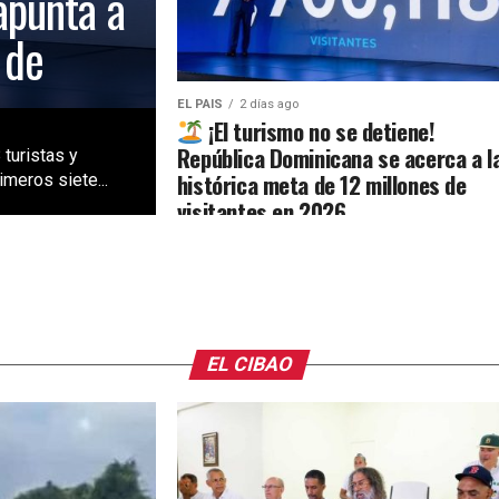
apunta a
 de
EL PAIS
2 días ago
¡El turismo no se detiene!
República Dominicana se acerca a l
 turistas y
histórica meta de 12 millones de
meros siete...
visitantes en 2026
EL CIBAO