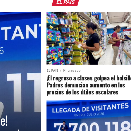
EL PAIS
EL PAIS
9 horas ago
¡El regreso a clases golpea el bolsill
Padres denuncian aumento en los
precios de los útiles escolares
e!