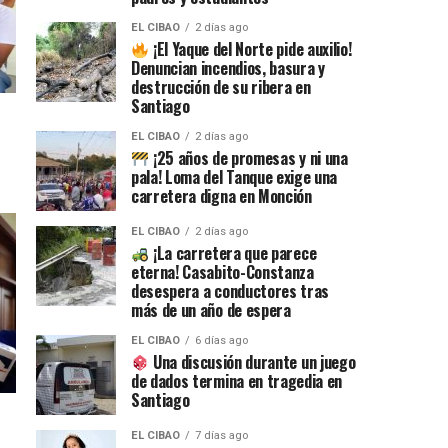
EL CIBAO
2 días ago
¡El Yaque del Norte pide auxilio!
Denuncian incendios, basura y
destrucción de su ribera en
Santiago
EL CIBAO
2 días ago
¡25 años de promesas y ni una
pala! Loma del Tanque exige una
carretera digna en Monción
EL CIBAO
2 días ago
¡La carretera que parece
eterna! Casabito-Constanza
desespera a conductores tras
más de un año de espera
EL CIBAO
6 días ago
Una discusión durante un juego
de dados termina en tragedia en
Santiago
EL CIBAO
7 días ago