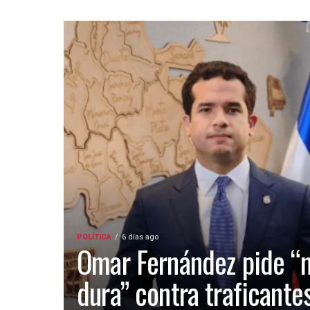
POLÍTICA
6 días ago
Omar Fernández pide “
dura” contra traficante