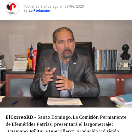
Published
3 años ago
on
09/06/2023
By
La Redacción
ElCorreoRD.-
Santo Domingo. La Comisión Permanente
de Efemérides Patrias, presentará el largometraje:
“Caamaño. Militar a Guerrillero”, producido y dirigido