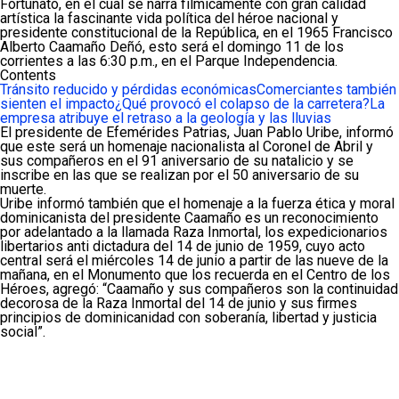
Fortunato, en el cual se narra fílmicamente con gran calidad
artística la fascinante vida política del héroe nacional y
presidente constitucional de la República, en el 1965 Francisco
Alberto Caamaño Deñó, esto será el domingo 11 de los
corrientes a las 6:30 p.m., en el Parque Independencia.
Contents
Tránsito reducido y pérdidas económicas
Comerciantes también
sienten el impacto
¿Qué provocó el colapso de la carretera?
La
empresa atribuye el retraso a la geología y las lluvias
El presidente de Efemérides Patrias, Juan Pablo Uribe, informó
que este será un homenaje nacionalista al Coronel de Abril y
sus compañeros en el 91 aniversario de su natalicio y se
inscribe en las que se realizan por el 50 aniversario de su
muerte.
Uribe informó también que el homenaje a la fuerza ética y moral
dominicanista del presidente Caamaño es un reconocimiento
por adelantado a la llamada Raza Inmortal, los expedicionarios
libertarios anti dictadura del 14 de junio de 1959, cuyo acto
central será el miércoles 14 de junio a partir de las nueve de la
mañana, en el Monumento que los recuerda en el Centro de los
Héroes, agregó: “Caamaño y sus compañeros son la continuidad
decorosa de la Raza Inmortal del 14 de junio y sus firmes
principios de dominicanidad con soberanía, libertad y justicia
social”.