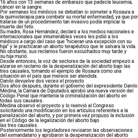
16 años con 13 semanas de embarazo que padecía leucemia,
cáncer en la sangre.
Por semanas los médicos se debatían si someter a Rosaura a
la quimioterapia para combatir su mortal enfermedad, ya que por
tratarse de un procedimiento tan invasivo podía implicar la
muerte del feto.
Su madre, Rosa Hernández, declaró a los medios nacionales e
internacionales que innumerables veces les pidió a los
médicos a cargo del caso que “hicieran una excepción con su
hija” y le practicaran un aborto terapéutico que le salvara la vida.
No obstante, sus reclamos fueron escuchados muy tarde y
su hija murió.
Desde entonces, la voz de sectores de la sociedad empezó a
alzarse en reclamo de la despenalización del aborto bajo las
tres causales, tomando el ejemplo de Rosaura como una
situación en el país que merece ser atendida.
Danilo devuelve dos veces el proyecto
Dos años después, durante el gobierno del expresidente Danilo
Medina, la Cámara de Diputados aprobó una nueva versión del
Código Penal que mantenía la criminalización del aborto en
todas sus causales.
Medina observó el proyecto y lo reenvió al Congreso
solicitando una modificación en los artículos referentes a la
penalización del aborto, y por primera vez propuso la inclusión
en el Código de la legalización del aborto bajo
las tres causales.
Posteriormente los legisladores revisaron las observaciones
del exmandatario y aprobaron la despenalización del aborto