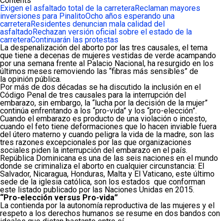
Contents
Exigen el asfaltado total de la carretera
Reclaman mayores
inversiones para Pinalito
Ocho años esperando una
carretera
Residentes denuncian mala calidad del
asfaltado
Rechazan versión oficial sobre el estado de la
carretera
Continuarán las protestas
La despenalización del aborto por las tres causales, el tema
que tiene a decenas de mujeres vestidas de verde acampando
por una semana frente al Palacio Nacional, ha resurgido en los
últimos meses removiendo las “fibras más sensibles” de
la opinión pública.
Por más de dos décadas se ha discutido la inclusión en el
Código Penal de tres causales para la interrupción del
embarazo, sin embargo, la “lucha por la decisión de la mujer”
continúa enfrentando a los “pro-vida” y los “pro-elección”.
Cuando el embarazo es producto de una violación o incesto,
cuando el feto tiene deformaciones que lo hacen inviable fuera
del útero materno y cuando peligra la vida de la madre, son las
tres razones excepcionales por las que organizaciones
sociales piden la interrupción del embarazo en el país.
República Dominicana es una de las seis naciones en el mundo
donde se criminaliza el aborto en cualquier circunstancia: El
Salvador, Nicaragua, Honduras, Malta y El Vaticano, este último
sede de la iglesia católica, son los estados que conforman
este listado publicado por las Naciones Unidas en 2015.
“Pro-elección versus Pro-vida”
La contienda por la autonomía reproductiva de las mujeres y el
respeto a los derechos humanos se resume en dos bandos con