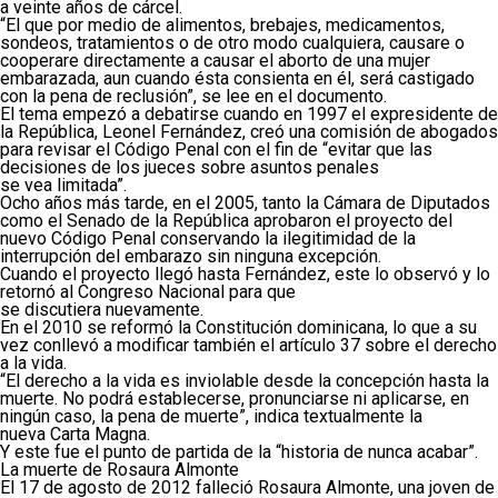
a veinte años de cárcel.
“El que por medio de alimentos, brebajes, medicamentos,
sondeos, tratamientos o de otro modo cualquiera, causare o
cooperare directamente a causar el aborto de una mujer
embarazada, aun cuando ésta consienta en él, será castigado
con la pena de reclusión”, se lee en el documento.
El tema empezó a debatirse cuando en 1997 el expresidente de
la República, Leonel Fernández, creó una comisión de abogados
para revisar el Código Penal con el fin de “evitar que las
decisiones de los jueces sobre asuntos penales
se vea limitada”.
Ocho años más tarde, en el 2005, tanto la Cámara de Diputados
como el Senado de la República aprobaron el proyecto del
nuevo Código Penal conservando la ilegitimidad de la
interrupción del embarazo sin ninguna excepción.
Cuando el proyecto llegó hasta Fernández, este lo observó y lo
retornó al Congreso Nacional para que
se discutiera nuevamente.
En el 2010 se reformó la Constitución dominicana, lo que a su
vez conllevó a modificar también el artículo 37 sobre el derecho
a la vida.
“El derecho a la vida es inviolable desde la concepción hasta la
muerte. No podrá establecerse, pronunciarse ni aplicarse, en
ningún caso, la pena de muerte”, indica textualmente la
nueva Carta Magna.
Y este fue el punto de partida de la “historia de nunca acabar”.
La muerte de Rosaura Almonte
El 17 de agosto de 2012 falleció Rosaura Almonte, una joven de