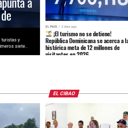
apunta a
 de
EL PAIS
2 días ago
¡El turismo no se detiene!
República Dominicana se acerca a l
 turistas y
histórica meta de 12 millones de
meros siete...
visitantes en 2026
EL CIBAO