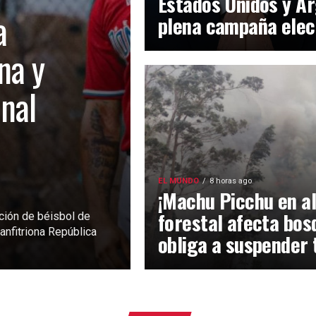
Estados Unidos y Ar
a
plena campaña elec
na y
inal
EL MUNDO
8 horas ago
¡Machu Picchu en al
forestal afecta bos
ción de béisbol de
anfitriona República
obliga a suspender 