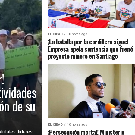
EL CIBAO
10 horas ago
¡La batalla por la cordillera sigue!
Empresa apela sentencia que frenó
proyecto minero en Santiago
!
tividades
ión de su
EL CIBAO
10 horas ago
¡Persecución mortal! Ministerio
ritales, líderes