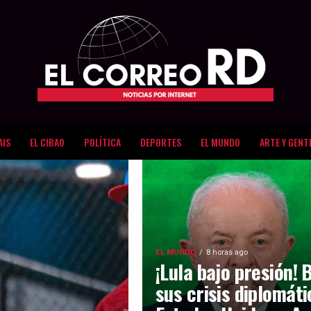
AIS
EL CIBAO
POLÍTICA
DEPORTES
EL MUNDO
ARTE Y GENT
EL MUNDO
8 horas ago
¡Lula bajo presión! 
sus crisis diplomát