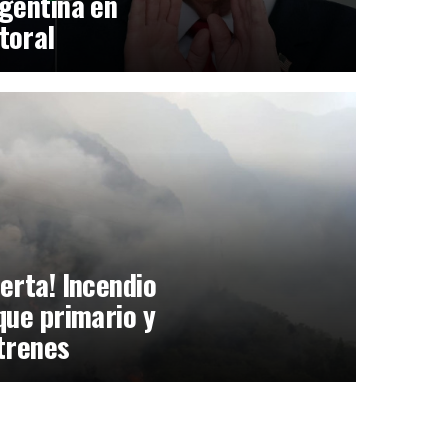
gentina en
toral
erta! Incendio
que primario y
trenes