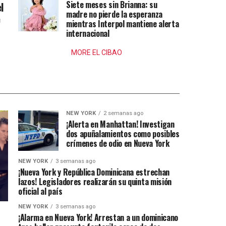
Siete meses sin Brianna: su
l
madre no pierde la esperanza
e
mientras Interpol mantiene alerta
internacional
MORE EL CIBAO
NEW YORK
2 semanas ago
¡Alerta en Manhattan! Investigan
dos apuñalamientos como posibles
crímenes de odio en Nueva York
NEW YORK
3 semanas ago
¡Nueva York y República Dominicana estrechan
lazos! Legisladores realizarán su quinta misión
oficial al país
NEW YORK
3 semanas ago
¡Alarma en Nueva York! Arrestan a un dominicano