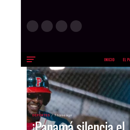
INICIO
EL P
DEPORTES
7 horas ago
¡Panamá silencia el