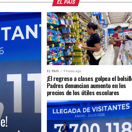
EL PAIS
EL PAIS
9 horas ago
¡El regreso a clases golpea el bolsill
Padres denuncian aumento en los
precios de los útiles escolares
e!