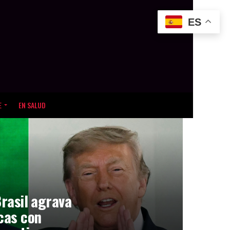
ES
E
EN SALUD
Brasil agrava
icas con