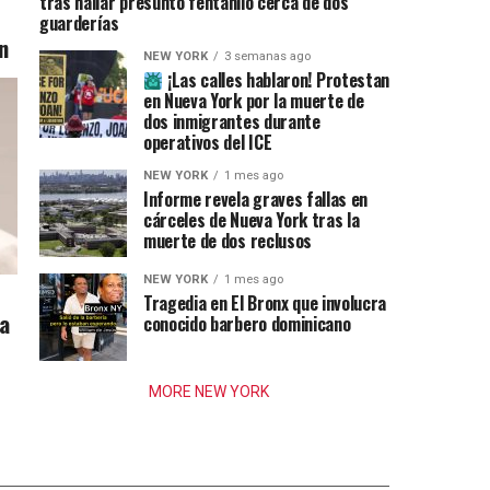
tras hallar presunto fentanilo cerca de dos
guarderías
n
NEW YORK
3 semanas ago
¡Las calles hablaron! Protestan
en Nueva York por la muerte de
dos inmigrantes durante
operativos del ICE
NEW YORK
1 mes ago
Informe revela graves fallas en
cárceles de Nueva York tras la
muerte de dos reclusos
NEW YORK
1 mes ago
Tragedia en El Bronx que involucra
ia
conocido barbero dominicano
MORE NEW YORK