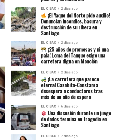
EL CIBAO
2 días ago
¡El Yaque del Norte pide auxilio!
Denuncian incendios, basura y
destrucción de su ribera en
Santiago
EL CIBAO
2 días ago
¡25 años de promesas y ni una
pala! Loma del Tanque exige una
carretera digna en Monción
EL CIBAO
2 días ago
¡La carretera que parece
eterna! Casabito-Constanza
desespera a conductores tras
más de un año de espera
EL CIBAO
6 días ago
Una discusión durante un juego
de dados termina en tragedia en
Santiago
EL CIBAO
7 días ago