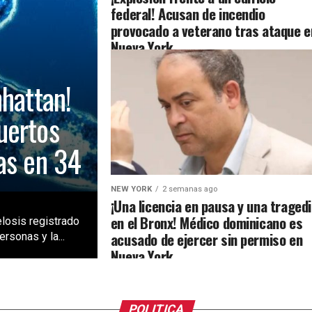
federal! Acusan de incendio
provocado a veterano tras ataque e
Nueva York
nhattan!
uertos
as en 34
NEW YORK
2 semanas ago
¡Una licencia en pausa y una traged
en el Bronx! Médico dominicano es
losis registrado
acusado de ejercer sin permiso en
rsonas y la...
Nueva York
POLITICA