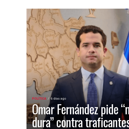
POLÍTICA
6 días ago
Omar Fernández pide “
dura” contra traficante