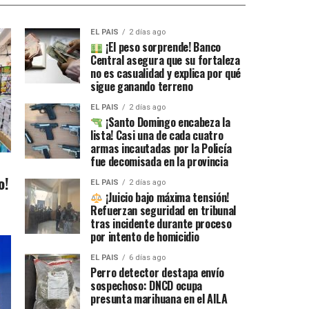
EL PAIS
2 días ago
¡El peso sorprende! Banco
Central asegura que su fortaleza
no es casualidad y explica por qué
sigue ganando terreno
EL PAIS
2 días ago
¡Santo Domingo encabeza la
lista! Casi una de cada cuatro
armas incautadas por la Policía
fue decomisada en la provincia
o!
EL PAIS
2 días ago
¡Juicio bajo máxima tensión!
Refuerzan seguridad en tribunal
tras incidente durante proceso
por intento de homicidio
EL PAIS
6 días ago
Perro detector destapa envío
sospechoso: DNCD ocupa
presunta marihuana en el AILA