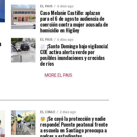
EL PAIS
6 días ago
Caso Melanie Castillo: aplazan
para el 6 de agosto audiencia de
coerción contra mujer acusada de
homicidio en Higüey
EL PAIS
6 días ago
a
¡Santo Domingo bajo vigilancia!
COE activa alerta verde por
posibles inundaciones y crecidas
de ríos
MORE EL PAIS
EL CIBAO
2 días ago
¡Se cayó la protección y nadie
responde! Puente peatonal frente
a escuela en Santiago preocupa a
padres y estudiantes