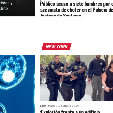
Público acusa a siete hombres por e
tistas y
asesinato de chofer en el Palacio d
rito...
Justicia de Santiago
NEW YORK
NEW YORK
2 semanas ago
¡Explosión frente a un edificio