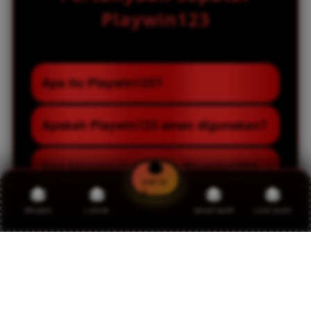
Playwin123
Apa itu Playwin123?
Playwin123 adalah platform yang
Apakah Playwin123 aman digunakan?
mengutamakan keamanan, kemudahan
akses, dan layanan profesional agar
Ya, Playwin123 menerapkan sistem
Apa keunggulan utama Playwin123?
pengguna memperoleh pengalaman
keamanan yang diperbarui secara berkala
digital yang nyaman serta berkualitas
sehingga aktivitas pengguna tetap
DAFTA
Keunggulannya meliputi akses cepat,
R
Apakah Playwin123 mudah diakses?
setiap saat.
terlindungi dan dapat dilakukan dengan
tampilan responsif, sistem stabil, layanan
PROMO
LOGIN
WHATSAPP
LIVE CHAT
lebih nyaman.
ramah, serta pengalaman penggunaan
Tentu. Platform dirancang agar dapat
Bagaimana kualitas layanan
yang sederhana namun tetap berkualitas.
digunakan dengan mudah melalui
Playwin123?
perangkat desktop maupun smartphone
tanpa mengurangi kenyamanan
Tim layanan siap membantu dengan
pengguna.
respons yang cepat sehingga setiap