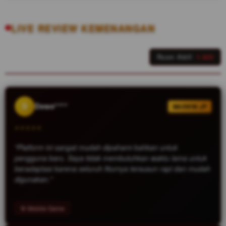
dan paling
the best di
LIVE REVIEW KEMENANGAN
tahun 2026
dengan
bocoran
Room Aktif:
1.541
permainan
yang tepat
dan jitu.
B
Budi****
V
i
e
w
l
i
c
e
n
s
e
d