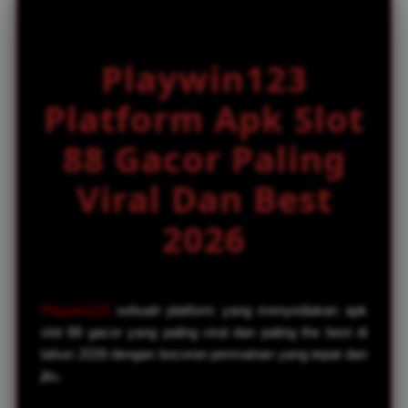
Playwin123
Platform Apk Slot
88 Gacor Paling
Viral Dan Best
2026
Playwin123
sebuah platform yang menyediakan apk
slot 88 gacor yang paling viral dan paling the best di
tahun 2026 dengan bocoran permainan yang tepat dan
jitu.
Salah satu nilai tambah Playwin123 adalah aplikasi