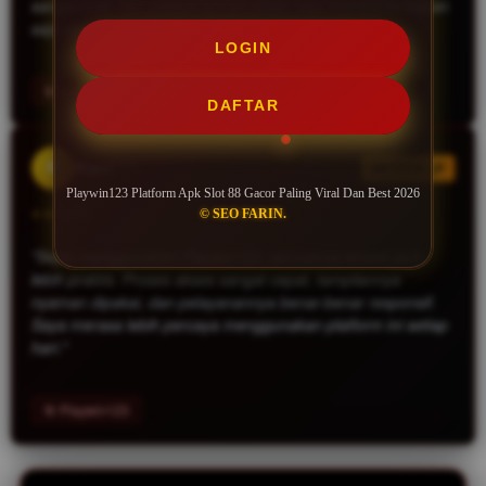
Saya merasa lebih percaya menggunakan platform ini setiap
hari."
LOGIN
🎯 Playwin123
DAFTAR
R
Roni****
MAXWIN JP
Playwin123 Platform Apk Slot 88 Gacor Paling Viral Dan Best 2026
⭐⭐⭐⭐⭐
© SEO FARIN.
"Hal yang paling saya sukai dari Playwin123 adalah
kecepatannya. Semua proses berjalan lancar, respons sistem
sangat baik, dan pelayanannya selalu siap membantu kapan
saja diperlukan."
🎯 Main Game Online