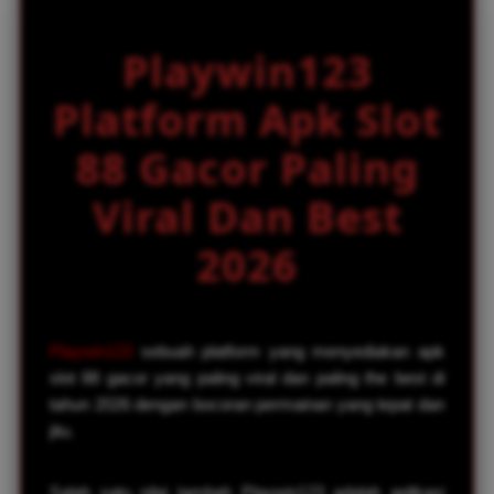
Playwin123
Platform Apk Slot
88 Gacor Paling
Viral Dan Best
2026
Playwin123
sebuah platform yang menyediakan apk
slot 88 gacor yang paling viral dan paling the best di
tahun 2026 dengan bocoran permainan yang tepat dan
jitu.
Salah satu nilai tambah Playwin123 adalah aplikasi