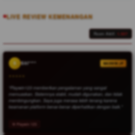
dan paling
the best di
LIVE REVIEW KEMENANGAN
tahun 2026
dengan
bocoran
Room Aktif:
1.537
permainan
yang tepat
dan jitu.
B
Budi****
V
i
e
w
l
i
c
e
n
s
e
d