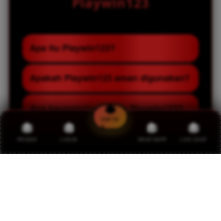
Apa itu Playwin123?
Playwin123 adalah platform yang
Apakah Playwin123 aman digunakan?
mengutamakan keamanan, kemudahan
akses, dan layanan profesional agar
Ya, Playwin123 menerapkan sistem
Apa keunggulan utama Playwin123?
pengguna memperoleh pengalaman
keamanan yang diperbarui secara berkala
digital yang nyaman serta berkualitas
sehingga aktivitas pengguna tetap
DAFTA
Keunggulannya meliputi akses cepat,
R
Apakah Playwin123 mudah diakses?
setiap saat.
terlindungi dan dapat dilakukan dengan
tampilan responsif, sistem stabil, layanan
PROMO
LOGIN
WHATSAPP
LIVE CHAT
lebih nyaman.
ramah, serta pengalaman penggunaan
Tentu. Platform dirancang agar dapat
Bagaimana kualitas layanan
yang sederhana namun tetap berkualitas.
digunakan dengan mudah melalui
Playwin123?
perangkat desktop maupun smartphone
tanpa mengurangi kenyamanan
Tim layanan siap membantu dengan
pengguna.
respons yang cepat sehingga setiap