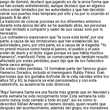
juego de dominó, destacó que jugando es de la única forma que
se han estado entreteniendo, aunque destacó que en algunos
sitios están limitados por las autoridades y que han decidido
cerrar sus puertas más temprano por ello y no por lo ocurrido el
pasado 8 de abril.
La tradición de colocar piscinas en los diferentes entornos
durante esta época del año se ha quedado atrás, las personas
se han limitado a compartir y salen de sus casas solo por lo
necesario.
Los colmaderos expresaron que "la cosa está lenta", por una
parte, a causa de las limitaciones que han establecido las
autoridades, pero, por otra parte, es a causa de la tragedia. "Yo
no prendí música como hasta el jueves, el pueblo y el país
están de duelo y el dolor sigue porque es que había muchos
haineros", manifestó Peter, un comerciante que también resultó
afectado por estas pérdidas, pues dijo que de los fallecidos
tenía varios amigos.
De estas vidas perdidas, 13 formaban parte del famoso grupo
Haineros Dorados, incluido el merenguero Rubby Pérez. Eran
personas que les gustaba disfrutar de la vida, nacidas entre los
años 50 y 60, la mayoría ya eran pensionados y con esta
catástrofe, su ausencia ha sido dolorosa.
"Aquí Semana Santa era una fiesta más grande que en Navidad y
esta semana ha sido recogimiento total. Esta semana ha sido
como nunca, todo cerrado y todo en paz", así es como lo
describió Rafael Amador, un hainero dorado, quien resaltó que
después del acontecimiento, además del grupo, los moradores