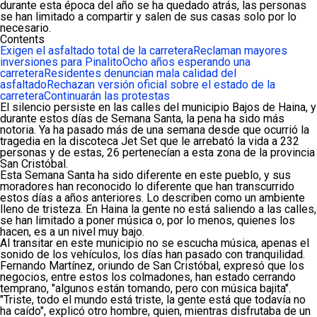
durante esta época del año se ha quedado atrás, las personas
se han limitado a compartir y salen de sus casas solo por lo
necesario.
Contents
Exigen el asfaltado total de la carretera
Reclaman mayores
inversiones para Pinalito
Ocho años esperando una
carretera
Residentes denuncian mala calidad del
asfaltado
Rechazan versión oficial sobre el estado de la
carretera
Continuarán las protestas
El silencio persiste en las calles del municipio Bajos de Haina, y
durante estos días de Semana Santa, la pena ha sido más
notoria. Ya ha pasado más de una semana desde que ocurrió la
tragedia en la discoteca Jet Set que le arrebató la vida a 232
personas y de estas, 26 pertenecían a esta zona de la provincia
San Cristóbal.
Esta Semana Santa ha sido diferente en este pueblo, y sus
moradores han reconocido lo diferente que han transcurrido
estos días a años anteriores. Lo describen como un ambiente
lleno de tristeza. En Haina la gente no está saliendo a las calles,
se han limitado a poner música o, por lo menos, quienes los
hacen, es a un nivel muy bajo.
Al transitar en este municipio no se escucha música, apenas el
sonido de los vehículos, los días han pasado con tranquilidad.
Fernando Martínez, oriundo de San Cristóbal, expresó que los
negocios, entre estos los colmadones, han estado cerrando
temprano, "algunos están tomando, pero con música bajita".
"Triste, todo el mundo está triste, la gente está que todavía no
ha caído", explicó otro hombre, quien, mientras disfrutaba de un